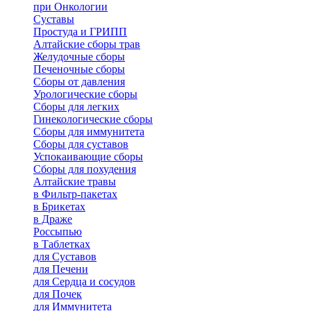
при Онкологии
Суставы
Простуда и ГРИПП
Алтайские сборы трав
Желудочные сборы
Печеночные сборы
Сборы от давления
Урологические сборы
Сборы для легких
Гинекологические сборы
Сборы для иммунитета
Сборы для суставов
Успокаивающие сборы
Сборы для похудения
Алтайские травы
в Фильтр-пакетах
в Брикетах
в Драже
Россыпью
в Таблетках
для Cуставов
для Печени
для Сердца и сосудов
для Почек
для Иммунитета