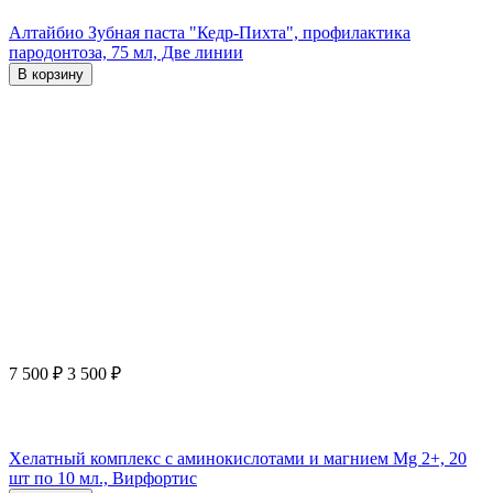
Алтайбио Зубная паста "Кедр-Пихта", профилактика
пародонтоза, 75 мл, Две линии
В корзину
7 500
₽
3 500
₽
Хелатный комплекс с аминокислотами и магнием Mg 2+, 20
шт по 10 мл., Вирфортис