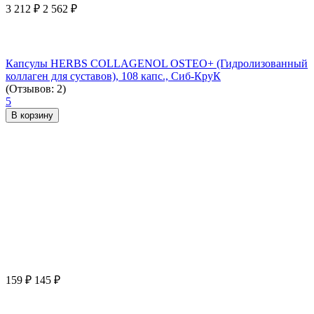
3 212
₽
2 562
₽
Капсулы HERBS COLLAGENOL OSTEO+ (Гидролизованный
коллаген для суставов), 108 капс., Сиб-КруК
(Отзывов: 2)
5
В корзину
159
₽
145
₽