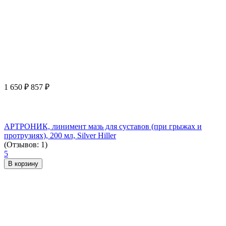
1 650
₽
857
₽
АРТРОНИК, линимент мазь для суставов (при грыжах и
протрузиях), 200 мл, Silver Hiller
(Отзывов: 1)
5
В корзину