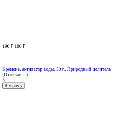
190
₽
180
₽
Кремень, активатор воды, 50 г., Природный целитель
(Отзывов: 1)
5
В корзину