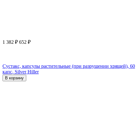
1 382
₽
652
₽
Сустакс, капсулы растительные (при разрушении хрящей), 60
капс, Silver Hiller
В корзину