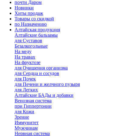
почти Даром
Новинки
Хиты продаж
Товары со скидкой
по Назначению
Алтайская продукция
Алтайские бальзамы
для Суставов
Безалкогольные
На меду
На травах
На фруктозе
для Очищения организма
для Сердца и сосудов
для Почек
для Печени и желчного пузыря
для Легких
Алтайские БАДы и добавки
Венозная система
при Гиппертонии
для Кожи
Зрение
Иммунитет
Мужчинам
Нервная система