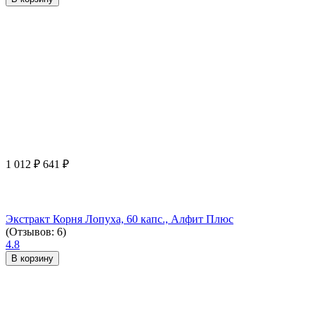
1 012
₽
641
₽
Экстракт Корня Лопуха, 60 капс., Алфит Плюс
(Отзывов: 6)
4.8
В корзину