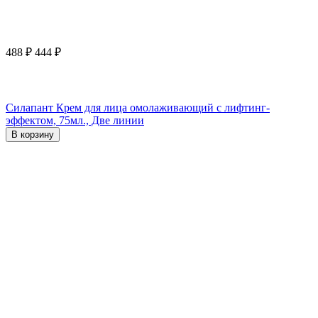
488
₽
444
₽
Силапант Крем для лица омолаживающий с лифтинг-
эффектом, 75мл., Две линии
В корзину