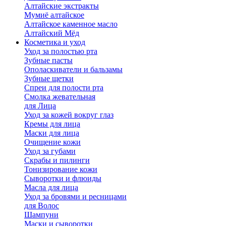
Алтайские экстракты
Мумиё алтайское
Алтайское каменное масло
Алтайский Мёд
Косметика и уход
Уход за полостью рта
Зубные пасты
Ополаскиватели и бальзамы
Зубные щетки
Спреи для полости рта
Смолка жевательная
для Лица
Уход за кожей вокруг глаз
Кремы для лица
Маски для лица
Очищение кожи
Уход за губами
Скрабы и пилинги
Тонизирование кожи
Сыворотки и флюиды
Масла для лица
Уход за бровями и ресницами
для Волос
Шампуни
Маски и сыворотки