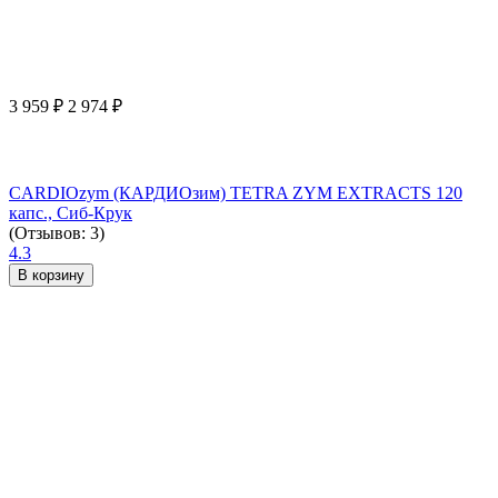
3 959
₽
2 974
₽
CARDIOzym (КАРДИОзим) TETRA ZYM EXTRACTS 120
капс., Сиб-Крук
(Отзывов: 3)
4.3
В корзину