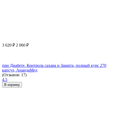
3 620
₽
2 060
₽
при Диабете. Контроль сахара и Защита, полный курс 270
капсул, АнандаМед
(Отзывов: 17)
4.5
В корзину