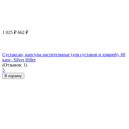
1 025
₽
662
₽
Сустаксан, капсулы растительные (для суставов и хрящей), 60
капс, Silver Hiller
(Отзывов: 1)
5
В корзину