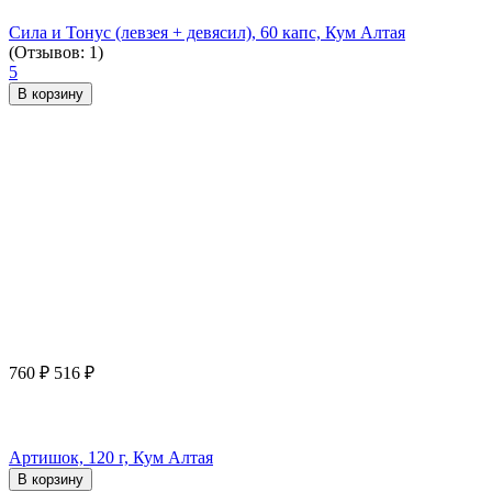
Сила и Тонус (левзея + девясил), 60 капс, Кум Алтая
(Отзывов: 1)
5
В корзину
760
₽
516
₽
Артишок, 120 г, Кум Алтая
В корзину