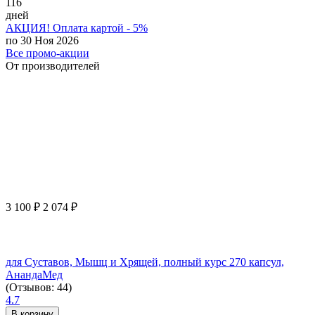
116
дней
АКЦИЯ! Оплата картой - 5%
по 30 Ноя 2026
Все промо-акции
От производителей
3 100
₽
2 074
₽
для Суставов, Мышц и Хрящей, полный курс 270 капсул,
АнандаМед
(Отзывов: 44)
4.7
В корзину