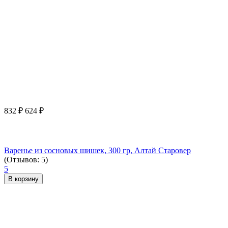
832
₽
624
₽
Варенье из сосновых шишек, 300 гр, Алтай Старовер
(Отзывов: 5)
5
В корзину