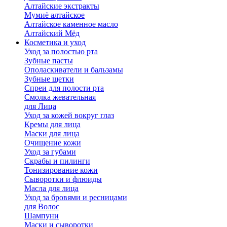
Алтайские экстракты
Мумиё алтайское
Алтайское каменное масло
Алтайский Мёд
Косметика и уход
Уход за полостью рта
Зубные пасты
Ополаскиватели и бальзамы
Зубные щетки
Спреи для полости рта
Смолка жевательная
для Лица
Уход за кожей вокруг глаз
Кремы для лица
Маски для лица
Очищение кожи
Уход за губами
Скрабы и пилинги
Тонизирование кожи
Сыворотки и флюиды
Масла для лица
Уход за бровями и ресницами
для Волос
Шампуни
Маски и сыворотки