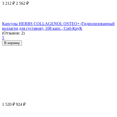
3 212
₽
2 562
₽
Капсулы HERBS COLLAGENOL OSTEO+ (Гидролизованный
коллаген для суставов), 108 капс., Сиб-КруК
(Отзывов: 2)
5
В корзину
1 520
₽
924
₽