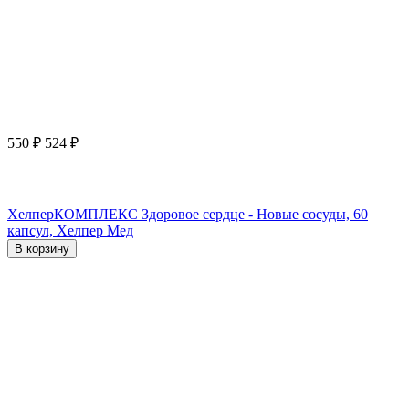
550
₽
524
₽
ХелперКОМПЛЕКС Здоровое сердце - Новые сосуды, 60
капсул, Хелпер Мед
В корзину