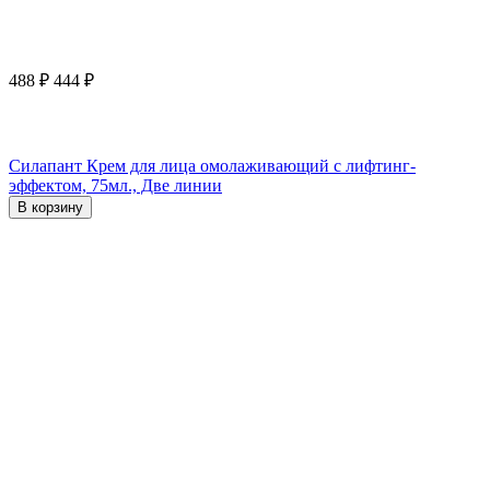
488
₽
444
₽
Силапант Крем для лица омолаживающий с лифтинг-
эффектом, 75мл., Две линии
В корзину