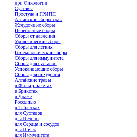
при Онкологии
Суставы
Простуда и ГРИПП
Алтайские сборы трав
Желудочные сборы
Печеночные сборы
Сборы от давления
Урологические сборы
Сборы для легких
Гинекологические сборы
Сборы для иммунитета
Сборы для суставов
Успокаивающие сборы
Сборы для похудения
Алтайские травы
в Фильтр-пакетах
в Брикетах
в Драже
Россыпью
в Таблетках
для Cуставов
для Печени
для Сердца и сосудов
для Почек
для Иммунитета