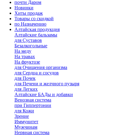
почти Даром
Новинки
Хиты продаж
Товары со скидкой
по Назначению
Алтайская продукция
Алтайские бальзамы
для Суставов
Безалкогольные
На меду
На травах
На фруктозе
для Очищения организма
для Сердца и сосудов
для Почек
для Печени и желчного пузыря
для Легких
Алтайские БАДы и добавки
Венозная система
при Гиппертонии
для Кожи
Зрение
Иммунитет
Мужчинам
Нервная система