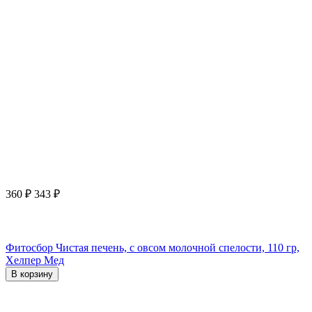
360
₽
343
₽
Фитосбор Чистая печень, с овсом молочной спелости, 110 гр,
Хелпер Мед
В корзину