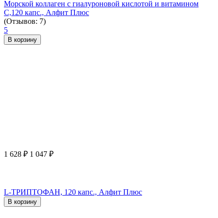
Морской коллаген с гиалуроновой кислотой и витамином
С,120 капс., Алфит Плюс
(Отзывов: 7)
5
В корзину
1 628
₽
1 047
₽
L-ТРИПТОФАН, 120 капс., Алфит Плюс
В корзину