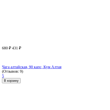
680
₽
431
₽
Чага алтайская, 90 капс, Кум Алтая
(Отзывов: 9)
5
В корзину