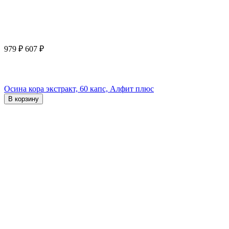
979
₽
607
₽
Осина кора экстракт, 60 капс, Алфит плюс
В корзину