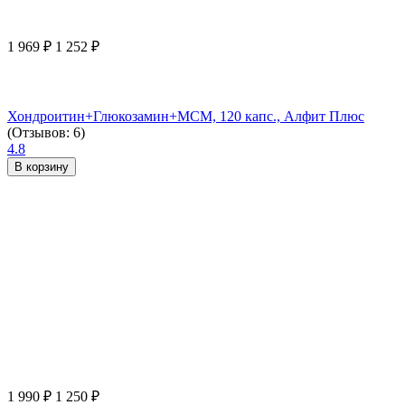
1 969
₽
1 252
₽
Хондроитин+Глюкозамин+МСМ, 120 капс., Алфит Плюс
(Отзывов: 6)
4.8
В корзину
1 990
₽
1 250
₽