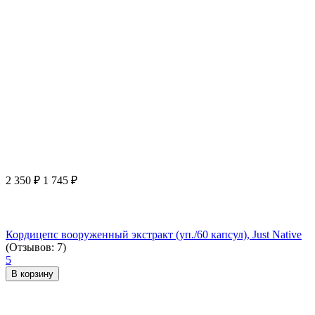
2 350
₽
1 745
₽
Кордицепс вооруженный экстракт (уп./60 капсул), Just Native
(Отзывов: 7)
5
В корзину