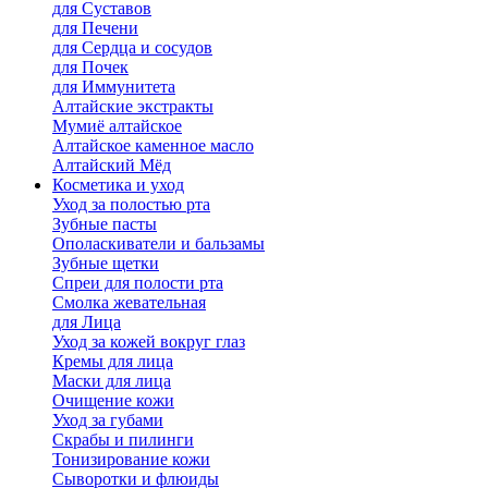
для Cуставов
для Печени
для Сердца и сосудов
для Почек
для Иммунитета
Алтайские экстракты
Мумиё алтайское
Алтайское каменное масло
Алтайский Мёд
Косметика и уход
Уход за полостью рта
Зубные пасты
Ополаскиватели и бальзамы
Зубные щетки
Спреи для полости рта
Смолка жевательная
для Лица
Уход за кожей вокруг глаз
Кремы для лица
Маски для лица
Очищение кожи
Уход за губами
Скрабы и пилинги
Тонизирование кожи
Сыворотки и флюиды