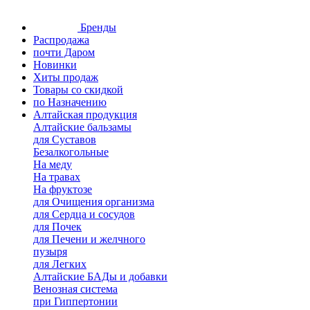
Бренды
Распродажа
почти Даром
Новинки
Хиты продаж
Товары со скидкой
по Назначению
Алтайская продукция
Алтайские бальзамы
для Суставов
Безалкогольные
На меду
На травах
На фруктозе
для Очищения организма
для Сердца и сосудов
для Почек
для Печени и желчного
пузыря
для Легких
Алтайские БАДы и добавки
Венозная система
при Гиппертонии