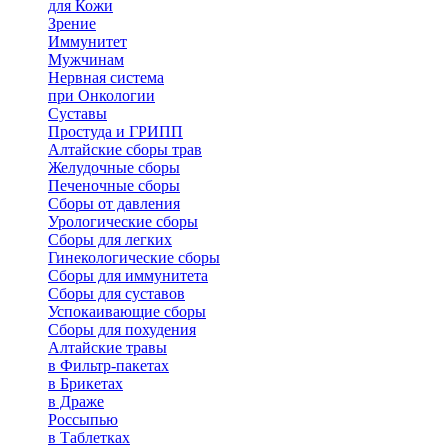
для Кожи
Зрение
Иммунитет
Мужчинам
Нервная система
при Онкологии
Суставы
Простуда и ГРИПП
Алтайские сборы трав
Желудочные сборы
Печеночные сборы
Сборы от давления
Урологические сборы
Сборы для легких
Гинекологические сборы
Сборы для иммунитета
Сборы для суставов
Успокаивающие сборы
Сборы для похудения
Алтайские травы
в Фильтр-пакетах
в Брикетах
в Драже
Россыпью
в Таблетках