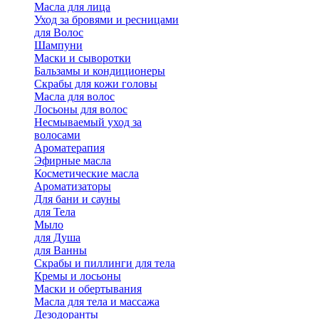
Масла для лица
Уход за бровями и ресницами
для Волос
Шампуни
Маски и сыворотки
Бальзамы и кондиционеры
Скрабы для кожи головы
Масла для волос
Лосьоны для волос
Несмываемый уход за
волосами
Ароматерапия
Эфирные масла
Косметические масла
Ароматизаторы
Для бани и сауны
для Тела
Мыло
для Душа
для Ванны
Скрабы и пиллинги для тела
Кремы и лосьоны
Маски и обертывания
Масла для тела и массажа
Дезодоранты