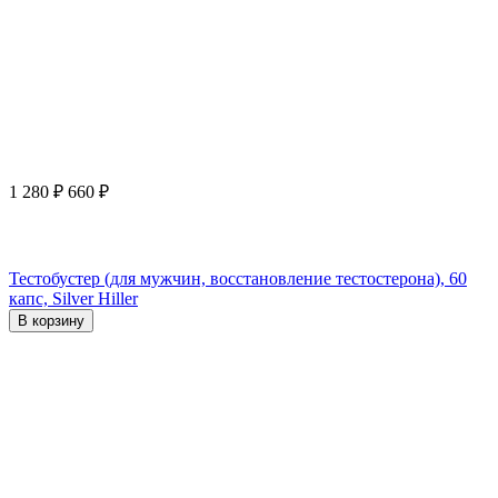
1 280
₽
660
₽
Тестобустер (для мужчин, восстановление тестостерона), 60
капс, Silver Hiller
В корзину