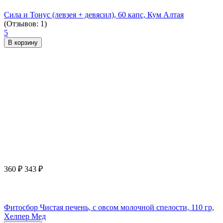
Сила и Тонус (левзея + девясил), 60 капс, Кум Алтая
(Отзывов: 1)
5
В корзину
360
₽
343
₽
Фитосбор Чистая печень, с овсом молочной спелости, 110 гр,
Хелпер Мед