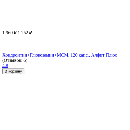
1 969
₽
1 252
₽
Хондроитин+Глюкозамин+МСМ, 120 капс., Алфит Плюс
(Отзывов: 6)
4.8
В корзину