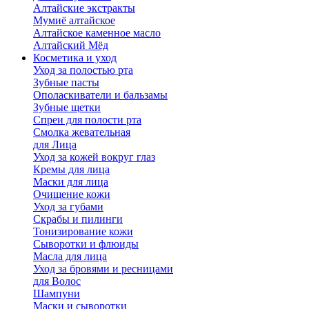
Алтайские экстракты
Мумиё алтайское
Алтайское каменное масло
Алтайский Мёд
Косметика и уход
Уход за полостью рта
Зубные пасты
Ополаскиватели и бальзамы
Зубные щетки
Спреи для полости рта
Смолка жевательная
для Лица
Уход за кожей вокруг глаз
Кремы для лица
Маски для лица
Очищение кожи
Уход за губами
Скрабы и пилинги
Тонизирование кожи
Сыворотки и флюиды
Масла для лица
Уход за бровями и ресницами
для Волос
Шампуни
Маски и сыворотки