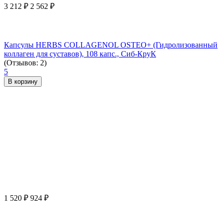
3 212
₽
2 562
₽
Капсулы HERBS COLLAGENOL OSTEO+ (Гидролизованный
коллаген для суставов), 108 капс., Сиб-КруК
(Отзывов: 2)
5
В корзину
1 520
₽
924
₽