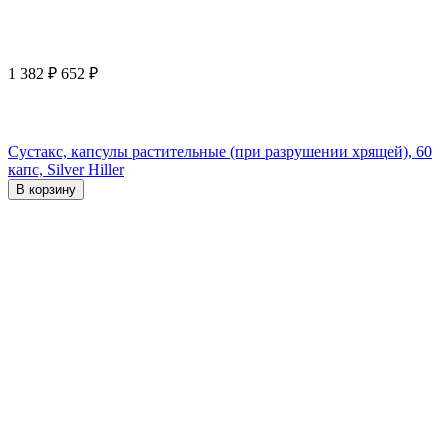
1 382
₽
652
₽
Сустакс, капсулы растительные (при разрушении хрящей), 60
капс, Silver Hiller
В корзину