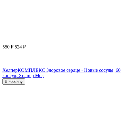
550
₽
524
₽
ХелперКОМПЛЕКС Здоровое сердце - Новые сосуды, 60
капсул, Хелпер Мед
В корзину