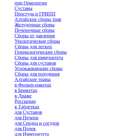
при Онкологии
Суставы
Простуда и ГРИПП
Алтайские сборы трав
Желудочные сборы
Печеночные сборы
Сборы от давления
Урологические сборы
Сборы для легких
Гинекологические сборы
Сборы для иммунитета
Сборы для суставов
Успокаивающие сборы
Сборы для похудения
Алтайские травы
в Фильтр-пакетах
в Брикетах
в Драже
Россыпью
в Таблетках
для Cуставов
для Печени
для Сердца и сосудов
для Почек
для Иммунитета