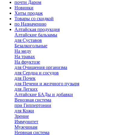
почти Даром
Новинки
Хиты продаж
Товары со скидкой
по Назначению
Алтайская продукция
Алтайские бальзамы
для Суставов
Безалкогольные
На меду
На травах
На фруктозе
для Очищения организма
для Сердца и сосудов
для Почек
для Печени и желчного пузыря
для Легких
Алтайские БАДы и добавки
Венозная система
при Гиппертонии
для Кожи
Зрение
Иммунитет
Мужчинам
Нервная система