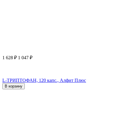
1 628
₽
1 047
₽
L-ТРИПТОФАН, 120 капс., Алфит Плюс
В корзину