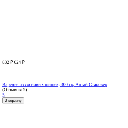
832
₽
624
₽
Варенье из сосновых шишек, 300 гр, Алтай Старовер
(Отзывов: 5)
5
В корзину