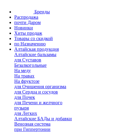
Бренды
Распродажа
почти Даром
Новинки
Хиты продаж
Товары со скидкой
по Назначению
Алтайская продукция
Алтайские бальзамы
для Суставов
Безалкогольные
На меду
На травах
На фруктозе
для Очищения организма
для Сердца и сосудов
для Почек
для Печени и желчного
пузыря
для Легких
Алтайские БАДы и добавки
Венозная система
при Гиппертонии