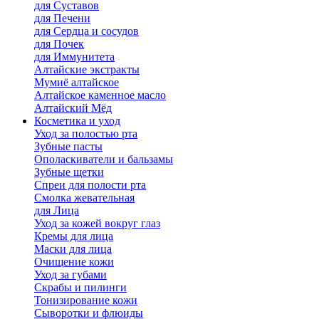
для Cуставов
для Печени
для Сердца и сосудов
для Почек
для Иммунитета
Алтайские экстракты
Мумиё алтайское
Алтайское каменное масло
Алтайский Мёд
Косметика и уход
Уход за полостью рта
Зубные пасты
Ополаскиватели и бальзамы
Зубные щетки
Спреи для полости рта
Смолка жевательная
для Лица
Уход за кожей вокруг глаз
Кремы для лица
Маски для лица
Очищение кожи
Уход за губами
Скрабы и пилинги
Тонизирование кожи
Сыворотки и флюиды