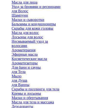
Масла для лица
Уход за бровями и ресницами
для Волос
Шампуни
Маски и сыворотки
Бальзамы и кондиционеры
Скрабы для кожи головы
Масла для волос
Лосьоны для волос
Несмываемый уход за
волосами
Ароматерапия
Эфирные масла
Косметические масла
Ароматизаторы
Для бани и сауны
для Тела
Мыло
для Душа
для Ванны
Скрабы и пиллинги для тела
Кремы и лосьоны
Маски и обертывания
Масла для тела и массажа
Дезодоранты