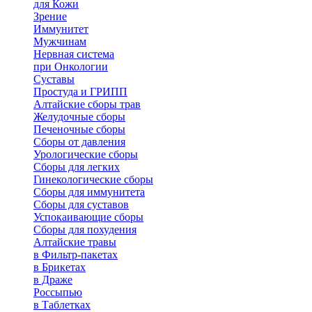
для Кожи
Зрение
Иммунитет
Мужчинам
Нервная система
при Онкологии
Суставы
Простуда и ГРИПП
Алтайские сборы трав
Желудочные сборы
Печеночные сборы
Сборы от давления
Урологические сборы
Сборы для легких
Гинекологические сборы
Сборы для иммунитета
Сборы для суставов
Успокаивающие сборы
Сборы для похудения
Алтайские травы
в Фильтр-пакетах
в Брикетах
в Драже
Россыпью
в Таблетках