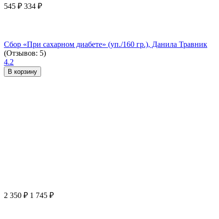
545
₽
334
₽
Сбор «При сахарном диабете» (уп./160 гр.), Данила Травник
(Отзывов: 5)
4.2
В корзину
2 350
₽
1 745
₽