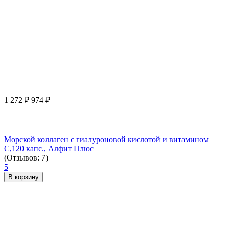
1 272
₽
974
₽
Морской коллаген с гиалуроновой кислотой и витамином
С,120 капс., Алфит Плюс
(Отзывов: 7)
5
В корзину