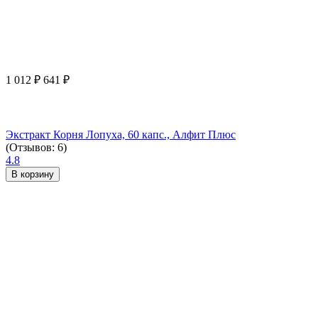
1 012
₽
641
₽
Экстракт Корня Лопуха, 60 капс., Алфит Плюс
(Отзывов: 6)
4.8
В корзину