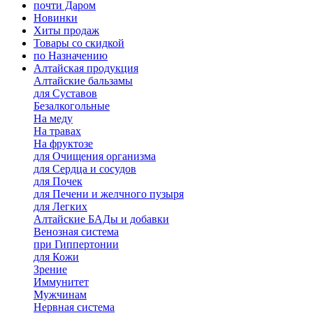
почти Даром
Новинки
Хиты продаж
Товары со скидкой
по Назначению
Алтайская продукция
Алтайские бальзамы
для Суставов
Безалкогольные
На меду
На травах
На фруктозе
для Очищения организма
для Сердца и сосудов
для Почек
для Печени и желчного пузыря
для Легких
Алтайские БАДы и добавки
Венозная система
при Гиппертонии
для Кожи
Зрение
Иммунитет
Мужчинам
Нервная система