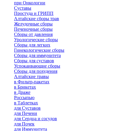
при Онкологии
Суставы
Простуда и ГРИПП
Алтайские сборы трав
Желудочные сборы
Печеночные сборы
Сборы от давления
Урологические сборы
Сборы для легких
Гинекологические сборы
Сборы для иммунитета
Сборы для суставов
Успокаивающие сборы
Сборы для похудения
Алтайские травы
в Фильтр-пакетах
в Брикетах
в Драже
Россыпью
в Таблетках
для Cуставов
для Печени
для Сердца и сосудов
для Почек
для Иммунитета