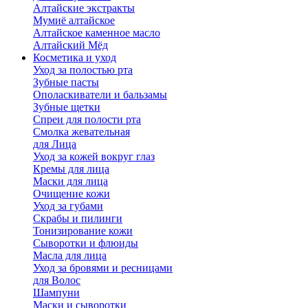
Алтайские экстракты
Мумиё алтайское
Алтайское каменное масло
Алтайский Мёд
Косметика и уход
Уход за полостью рта
Зубные пасты
Ополаскиватели и бальзамы
Зубные щетки
Спреи для полости рта
Смолка жевательная
для Лица
Уход за кожей вокруг глаз
Кремы для лица
Маски для лица
Очищение кожи
Уход за губами
Скрабы и пилинги
Тонизирование кожи
Сыворотки и флюиды
Масла для лица
Уход за бровями и ресницами
для Волос
Шампуни
Маски и сыворотки