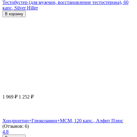
Тестобустер (для мужчин, восстановление тестостерона), 60
капс, Silver Hiller
В корзину
1 969
₽
1 252
₽
Хондроитин+Глюкозамин+МСМ, 120 капс., Алфит Плюс
(Отзывов: 6)
4.8