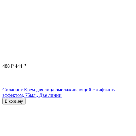
488
₽
444
₽
Силапант Крем для лица омолаживающий с лифтинг-
эффектом, 75мл., Две линии
В корзину