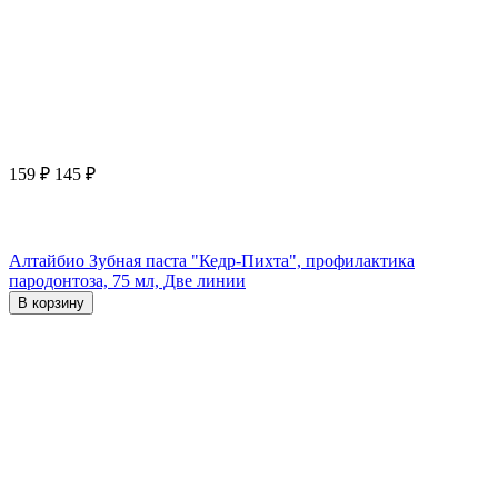
159
₽
145
₽
Алтайбио Зубная паста "Кедр-Пихта", профилактика
пародонтоза, 75 мл, Две линии
В корзину