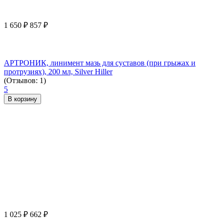
1 650
₽
857
₽
АРТРОНИК, линимент мазь для суставов (при грыжах и
протрузиях), 200 мл, Silver Hiller
(Отзывов: 1)
5
В корзину
1 025
₽
662
₽