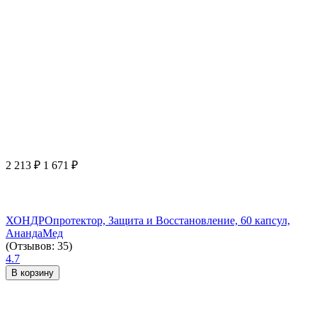
2 213
₽
1 671
₽
ХОНДРОпротектор, Защита и Восстановление, 60 капсул,
АнандаМед
(Отзывов: 35)
4.7
В корзину