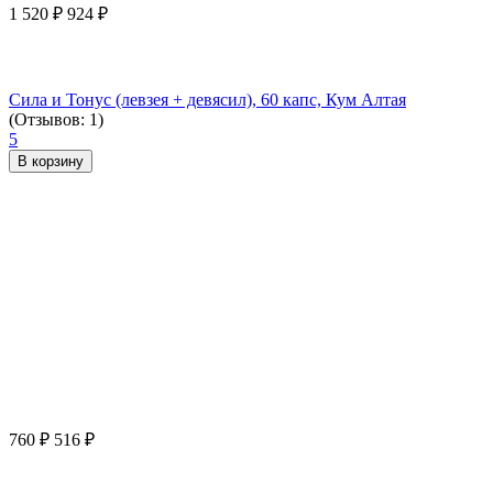
1 520
₽
924
₽
Сила и Тонус (левзея + девясил), 60 капс, Кум Алтая
(Отзывов: 1)
5
В корзину
760
₽
516
₽