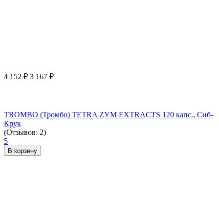
4 152
₽
3 167
₽
TROMBO (Тромбо) TETRA ZYM EXTRACTS 120 капс., Сиб-
Крук
(Отзывов: 2)
5
В корзину