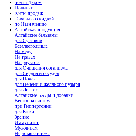
почти Даром
Новинки
Хиты продаж
Товары со скидкой
по Назначению
Алтайская продукция
Алтайские бальзамы
для Суставов
Безалкогольные
На меду
На травах
На фруктозе
для Очищения организма
для Сердца и сосудов
для Почек
для Печени и желчного пузыря
для Легких
Алтайские БАДы и добавки
Венозная система
при Гиппертонии
для Кожи
Зрение
Иммунитет
Мужчинам
Нервная система