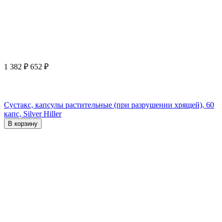
1 382
₽
652
₽
Сустакс, капсулы растительные (при разрушении хрящей), 60
капс, Silver Hiller
В корзину