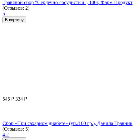
Травяной сбор "Сердечно-сосудистый", 100г, Фарм-Продукт
(Отзывов: 2)
5
В корзину
545
₽
334
₽
Сбор «При сахарном диабете» (уп./160 гр.), Данила Травник
(Отзывов: 5)
4.2