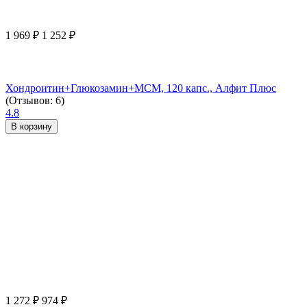
1 969
₽
1 252
₽
Хондроитин+Глюкозамин+МСМ, 120 капс., Алфит Плюс
(Отзывов: 6)
4.8
В корзину
1 272
₽
974
₽