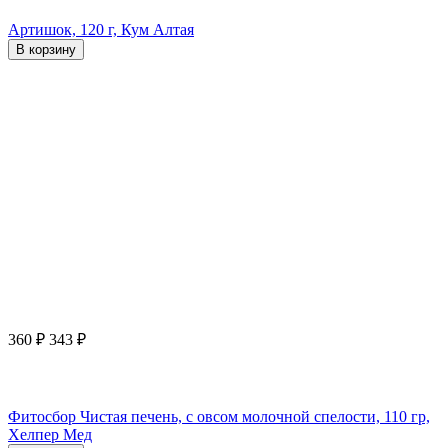
Артишок, 120 г, Кум Алтая
В корзину
360
₽
343
₽
Фитосбор Чистая печень, с овсом молочной спелости, 110 гр,
Хелпер Мед