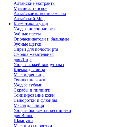
Алтайские экстракты
Мумиё алтайское
Алтайское каменное масло
Алтайский Мёд
Косметика и уход
Уход за полостью рта
Зубные пасты
Ополаскиватели и бальзамы
Зубные щетки
Спреи для полости рта
Смолка жевательная
для Лица
Уход за кожей вокруг глаз
Кремы для лица
Маски для лица
Очищение кожи
Уход за губами
Скрабы и пилинги
Тонизирование кожи
Сыворотки и флюиды
Масла для лица
Уход за бровями и ресницами
для Волос
Шампуни
Маски и сыворотки