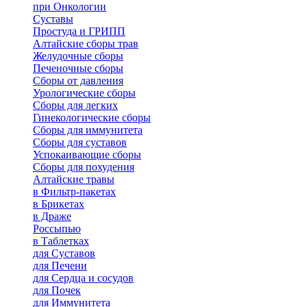
при Онкологии
Суставы
Простуда и ГРИПП
Алтайские сборы трав
Желудочные сборы
Печеночные сборы
Сборы от давления
Урологические сборы
Сборы для легких
Гинекологические сборы
Сборы для иммунитета
Сборы для суставов
Успокаивающие сборы
Сборы для похудения
Алтайские травы
в Фильтр-пакетах
в Брикетах
в Драже
Россыпью
в Таблетках
для Cуставов
для Печени
для Сердца и сосудов
для Почек
для Иммунитета