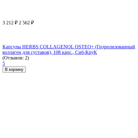
3 212
₽
2 562
₽
Капсулы HERBS COLLAGENOL OSTEO+ (Гидролизованный
коллаген для суставов), 108 капс., Сиб-КруК
(Отзывов: 2)
5
В корзину