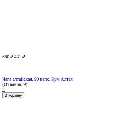
680
₽
431
₽
Чага алтайская, 90 капс, Кум Алтая
(Отзывов: 9)
5
В корзину