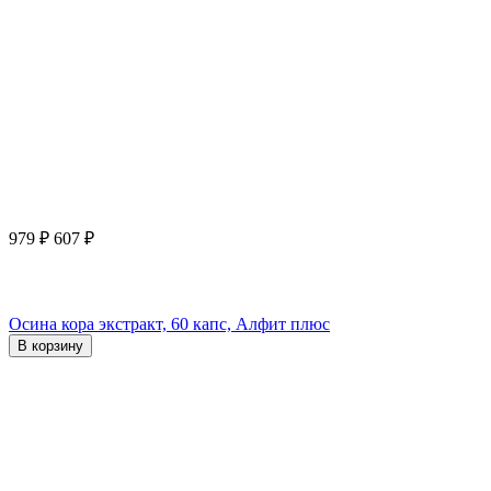
979
₽
607
₽
Осина кора экстракт, 60 капс, Алфит плюс
В корзину