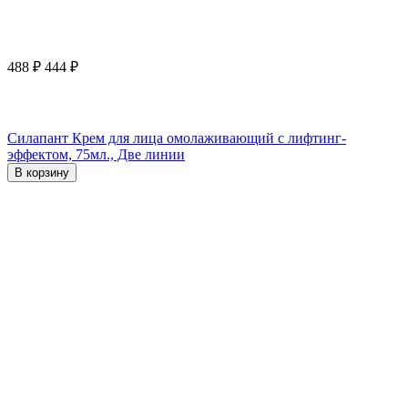
488
₽
444
₽
Силапант Крем для лица омолаживающий с лифтинг-
эффектом, 75мл., Две линии
В корзину