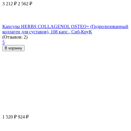
3 212
₽
2 562
₽
Капсулы HERBS COLLAGENOL OSTEO+ (Гидролизованный
коллаген для суставов), 108 капс., Сиб-КруК
(Отзывов: 2)
5
В корзину
1 520
₽
924
₽