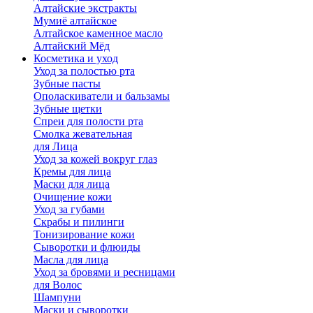
Алтайские экстракты
Мумиё алтайское
Алтайское каменное масло
Алтайский Мёд
Косметика и уход
Уход за полостью рта
Зубные пасты
Ополаскиватели и бальзамы
Зубные щетки
Спреи для полости рта
Смолка жевательная
для Лица
Уход за кожей вокруг глаз
Кремы для лица
Маски для лица
Очищение кожи
Уход за губами
Скрабы и пилинги
Тонизирование кожи
Сыворотки и флюиды
Масла для лица
Уход за бровями и ресницами
для Волос
Шампуни
Маски и сыворотки