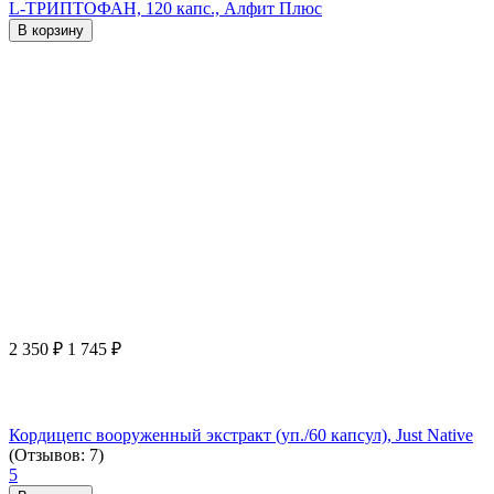
L-ТРИПТОФАН, 120 капс., Алфит Плюс
В корзину
2 350
₽
1 745
₽
Кордицепс вооруженный экстракт (уп./60 капсул), Just Native
(Отзывов: 7)
5