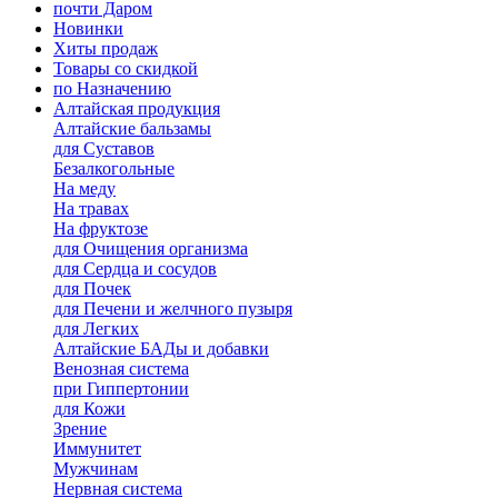
почти Даром
Новинки
Хиты продаж
Товары со скидкой
по Назначению
Алтайская продукция
Алтайские бальзамы
для Суставов
Безалкогольные
На меду
На травах
На фруктозе
для Очищения организма
для Сердца и сосудов
для Почек
для Печени и желчного пузыря
для Легких
Алтайские БАДы и добавки
Венозная система
при Гиппертонии
для Кожи
Зрение
Иммунитет
Мужчинам
Нервная система