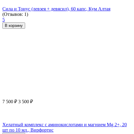
Сила и Тонус (левзея + девясил), 60 капс, Кум Алтая
(Отзывов: 1)
5
В корзину
7 500
₽
3 500
₽
Хелатный комплекс с аминокислотами и магнием Mg 2+, 20
шт по 10 мл., Вирфортис