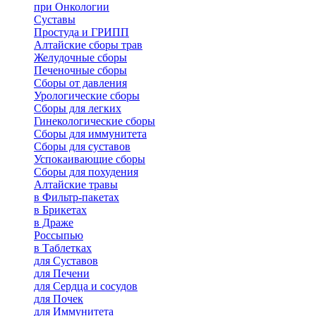
при Онкологии
Суставы
Простуда и ГРИПП
Алтайские сборы трав
Желудочные сборы
Печеночные сборы
Сборы от давления
Урологические сборы
Сборы для легких
Гинекологические сборы
Сборы для иммунитета
Сборы для суставов
Успокаивающие сборы
Сборы для похудения
Алтайские травы
в Фильтр-пакетах
в Брикетах
в Драже
Россыпью
в Таблетках
для Cуставов
для Печени
для Сердца и сосудов
для Почек
для Иммунитета