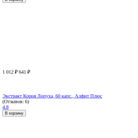
1 012
₽
641
₽
Экстракт Корня Лопуха, 60 капс., Алфит Плюс
(Отзывов: 6)
4.8
В корзину