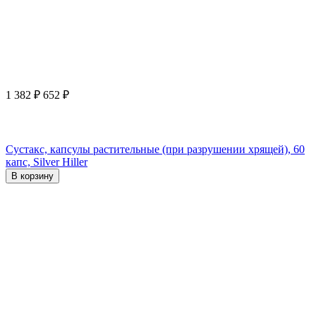
1 382
₽
652
₽
Сустакс, капсулы растительные (при разрушении хрящей), 60
капс, Silver Hiller
В корзину