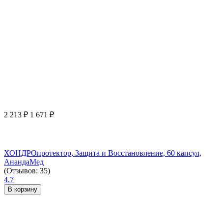
2 213
₽
1 671
₽
ХОНДРОпротектор, Защита и Восстановление, 60 капсул,
АнандаМед
(Отзывов: 35)
4.7
В корзину