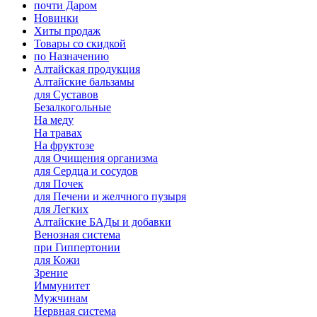
почти Даром
Новинки
Хиты продаж
Товары со скидкой
по Назначению
Алтайская продукция
Алтайские бальзамы
для Суставов
Безалкогольные
На меду
На травах
На фруктозе
для Очищения организма
для Сердца и сосудов
для Почек
для Печени и желчного пузыря
для Легких
Алтайские БАДы и добавки
Венозная система
при Гиппертонии
для Кожи
Зрение
Иммунитет
Мужчинам
Нервная система