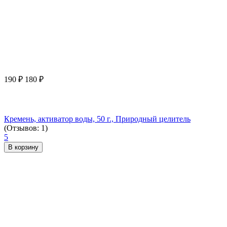
190
₽
180
₽
Кремень, активатор воды, 50 г., Природный целитель
(Отзывов: 1)
5
В корзину