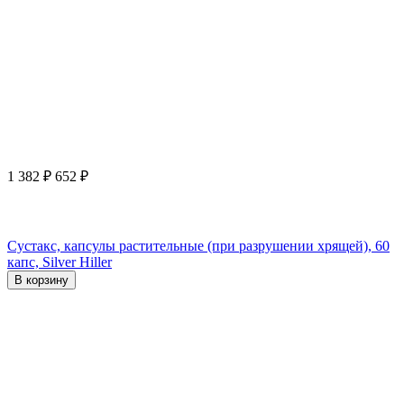
1 382
₽
652
₽
Сустакс, капсулы растительные (при разрушении хрящей), 60
капс, Silver Hiller
В корзину