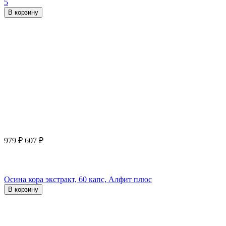
5
В корзину
979
₽
607
₽
Осина кора экстракт, 60 капс, Алфит плюс
В корзину