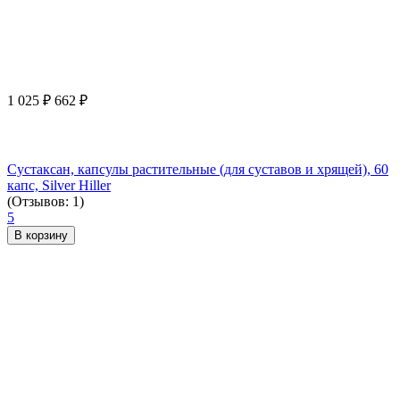
1 025
₽
662
₽
Сустаксан, капсулы растительные (для суставов и хрящей), 60
капс, Silver Hiller
(Отзывов: 1)
5
В корзину