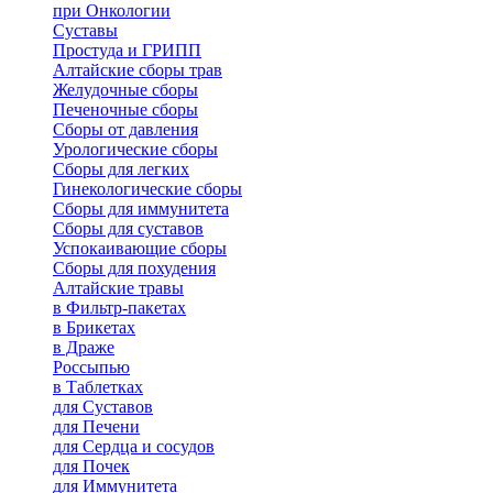
при Онкологии
Суставы
Простуда и ГРИПП
Алтайские сборы трав
Желудочные сборы
Печеночные сборы
Сборы от давления
Урологические сборы
Сборы для легких
Гинекологические сборы
Сборы для иммунитета
Сборы для суставов
Успокаивающие сборы
Сборы для похудения
Алтайские травы
в Фильтр-пакетах
в Брикетах
в Драже
Россыпью
в Таблетках
для Cуставов
для Печени
для Сердца и сосудов
для Почек
для Иммунитета