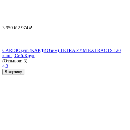
3 959
₽
2 974
₽
CARDIOzym (КАРДИОзим) TETRA ZYM EXTRACTS 120
капс., Сиб-Крук
(Отзывов: 3)
4.3
В корзину