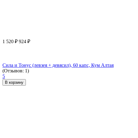
1 520
₽
924
₽
Сила и Тонус (левзея + девясил), 60 капс, Кум Алтая
(Отзывов: 1)
5
В корзину