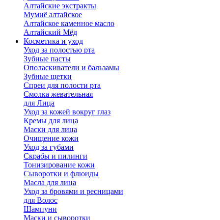
Алтайские экстракты
Мумиё алтайское
Алтайское каменное масло
Алтайский Мёд
Косметика и уход
Уход за полостью рта
Зубные пасты
Ополаскиватели и бальзамы
Зубные щетки
Спреи для полости рта
Смолка жевательная
для Лица
Уход за кожей вокруг глаз
Кремы для лица
Маски для лица
Очищение кожи
Уход за губами
Скрабы и пилинги
Тонизирование кожи
Сыворотки и флюиды
Масла для лица
Уход за бровями и ресницами
для Волос
Шампуни
Маски и сыворотки