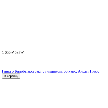
1 056
₽
587
₽
Гинкго Билоба экстракт с глицином, 60 капс, Алфит Плюс
В корзину