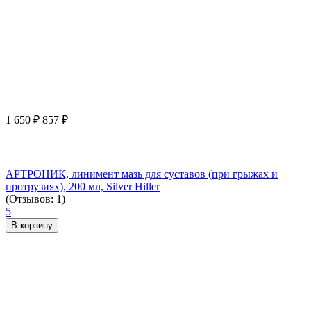
1 650
₽
857
₽
АРТРОНИК, линимент мазь для суставов (при грыжах и
протрузиях), 200 мл, Silver Hiller
(Отзывов: 1)
5
В корзину