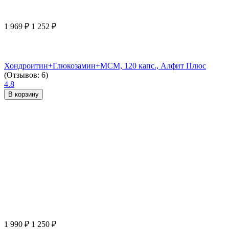
1 969
₽
1 252
₽
Хондроитин+Глюкозамин+МСМ, 120 капс., Алфит Плюс
(Отзывов: 6)
4.8
В корзину
1 990
₽
1 250
₽