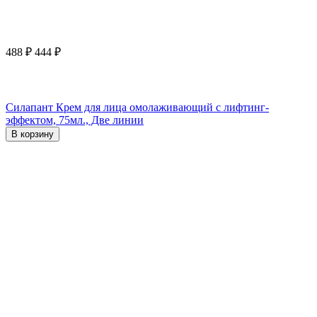
488
₽
444
₽
Силапант Крем для лица омолаживающий с лифтинг-
эффектом, 75мл., Две линии
В корзину