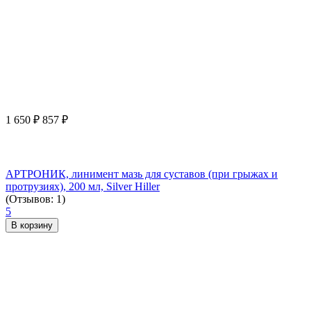
1 650
₽
857
₽
АРТРОНИК, линимент мазь для суставов (при грыжах и
протрузиях), 200 мл, Silver Hiller
(Отзывов: 1)
5
В корзину