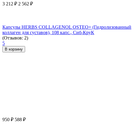
3 212
₽
2 562
₽
Капсулы HERBS COLLAGENOL OSTEO+ (Гидролизованный
коллаген для суставов), 108 капс., Сиб-КруК
(Отзывов: 2)
5
В корзину
950
₽
588
₽