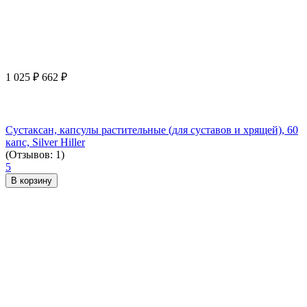
1 025
₽
662
₽
Сустаксан, капсулы растительные (для суставов и хрящей), 60
капс, Silver Hiller
(Отзывов: 1)
5
В корзину