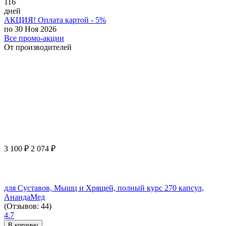
116
дней
АКЦИЯ! Оплата картой - 5%
по 30 Ноя 2026
Все промо-акции
От производителей
3 100
₽
2 074
₽
для Суставов, Мышц и Хрящей, полный курс 270 капсул,
АнандаМед
(Отзывов: 44)
4.7
В корзину