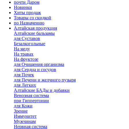
почти Даром
Новинки
Хиты продаж
Товары со скидкой
по Назначению
Алтайская продукция
Алтайские бальзамы
для Суставов
Безалкогольные
На меду
На травах
На фруктозе
для Очищения организма
для Сердца и сосудов
для Почек
для Печени и желчного пузыря
для Легких
Алтайские БАДы и добавки
Венозная система
при Гиппертонии
для Кожи
Зрение
Иммунитет
Мужчинам
Нервная система