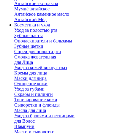
Алтайские экстракты
Мумиё алтайское
Алтайское каменное масло
Алтайский Мёд
Косметика и уход
Уход за полостью рта
Зубные пасты
Ополаскиватели и бальзамы
Зубные щетки
Спреи для полости рта
Смолка жевательная
для Лица
Уход за кожей вокруг глаз
Кремы для лица
Маски для лица
Очищение кожи
Уход за губами
Скрабы и пилинги
Тонизирование кожи
Сыворотки и флюиды
Масла для лица
Уход за бровями и ресницами
для Волос
Шампуни
Маски и сыворотки