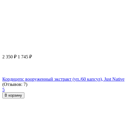
2 350
₽
1 745
₽
Кордицепс вооруженный экстракт (уп./60 капсул), Just Native
(Отзывов: 7)
5
В корзину