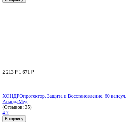
2 213
₽
1 671
₽
ХОНДРОпротектор, Защита и Восстановление, 60 капсул,
АнандаМед
(Отзывов: 35)
4.7
В корзину