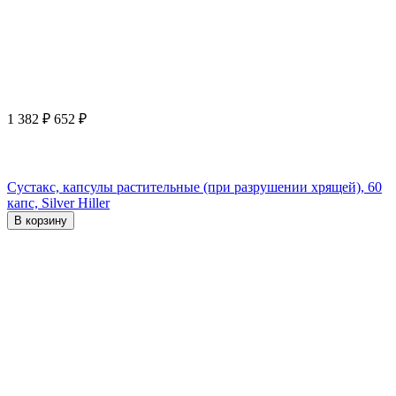
1 382
₽
652
₽
Сустакс, капсулы растительные (при разрушении хрящей), 60
капс, Silver Hiller
В корзину