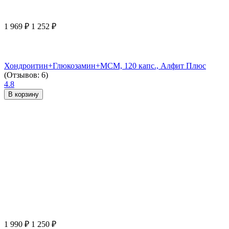
1 969
₽
1 252
₽
Хондроитин+Глюкозамин+МСМ, 120 капс., Алфит Плюс
(Отзывов: 6)
4.8
В корзину
1 990
₽
1 250
₽