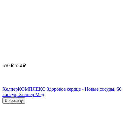
550
₽
524
₽
ХелперКОМПЛЕКС Здоровое сердце - Новые сосуды, 60
капсул, Хелпер Мед
В корзину