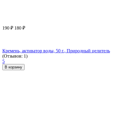
190
₽
180
₽
Кремень, активатор воды, 50 г., Природный целитель
(Отзывов: 1)
5
В корзину