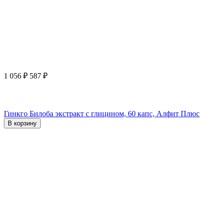
1 056
₽
587
₽
Гинкго Билоба экстракт с глицином, 60 капс, Алфит Плюс
В корзину