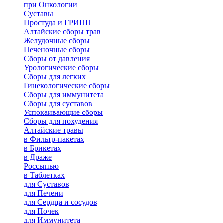
при Онкологии
Суставы
Простуда и ГРИПП
Алтайские сборы трав
Желудочные сборы
Печеночные сборы
Сборы от давления
Урологические сборы
Сборы для легких
Гинекологические сборы
Сборы для иммунитета
Сборы для суставов
Успокаивающие сборы
Сборы для похудения
Алтайские травы
в Фильтр-пакетах
в Брикетах
в Драже
Россыпью
в Таблетках
для Cуставов
для Печени
для Сердца и сосудов
для Почек
для Иммунитета