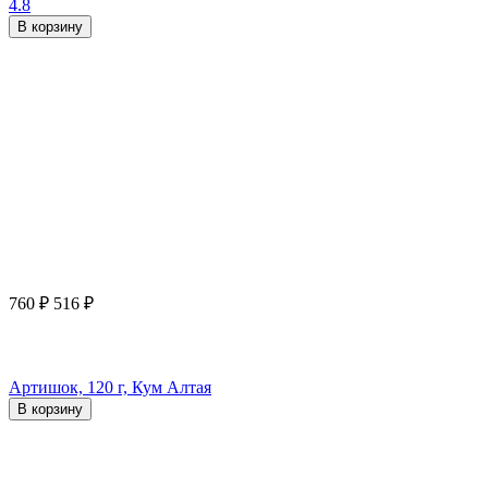
4.8
В корзину
760
₽
516
₽
Артишок, 120 г, Кум Алтая
В корзину