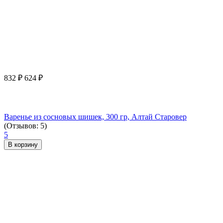
832
₽
624
₽
Варенье из сосновых шишек, 300 гр, Алтай Старовер
(Отзывов: 5)
5
В корзину