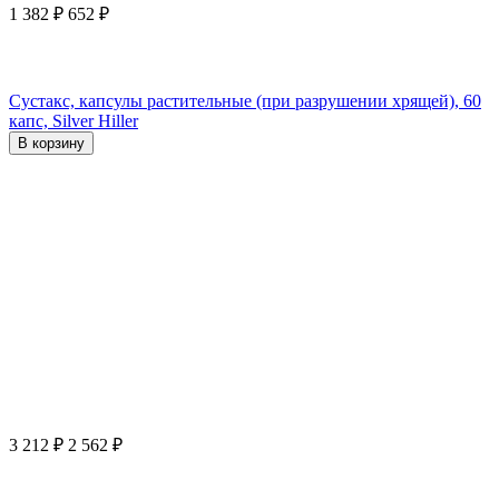
1 382
₽
652
₽
Сустакс, капсулы растительные (при разрушении хрящей), 60
капс, Silver Hiller
В корзину
3 212
₽
2 562
₽