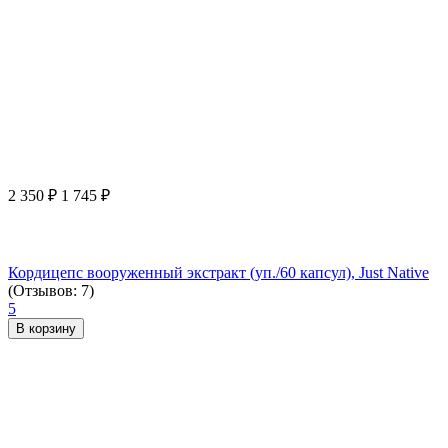
2 350
₽
1 745
₽
Кордицепс вооруженный экстракт (уп./60 капсул), Just Native
(Отзывов: 7)
5
В корзину