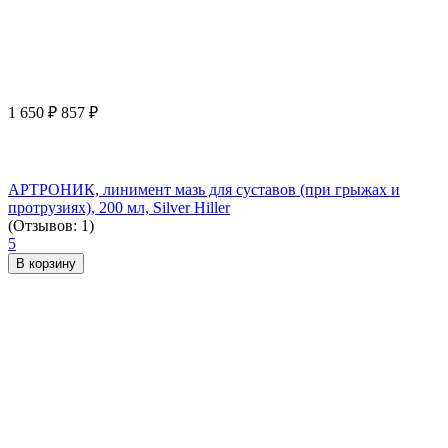
1 650
₽
857
₽
АРТРОНИК, линимент мазь для суставов (при грыжах и
протрузиях), 200 мл, Silver Hiller
(Отзывов: 1)
5
В корзину