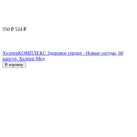
550
₽
524
₽
ХелперКОМПЛЕКС Здоровое сердце - Новые сосуды, 60
капсул, Хелпер Мед
В корзину