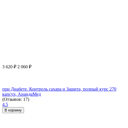
3 620
₽
2 060
₽
при Диабете. Контроль сахара и Защита, полный курс 270
капсул, АнандаМед
(Отзывов: 17)
4.5
В корзину