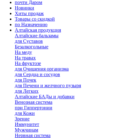
почти Даром
Новинки
Хиты продаж
Товары со скидкой
по Назначению
Алтайская продукция
Алтайские бальзамы
для Суставов
Безалкогольные
На меду
На травах
На фруктозе
для Очищения организма
для Сердца и сосудов
для Почек
для Печени и желчного пузыря
для Легких
Алтайские БАДы и добавки
Венозная система
при Гиппертонии
для Кожи
Зрение
Иммунитет
Мужчинам
Нервная система