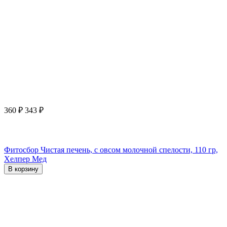
360
₽
343
₽
Фитосбор Чистая печень, с овсом молочной спелости, 110 гр,
Хелпер Мед
В корзину