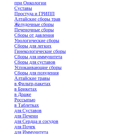
при Онкологии
Суставы
Простуда и ГРИПП
Алтайские сборы трав
Желудочные сборы
Печеночные сборы
Сборы от давления
Урологические сборы
Сборы для легких
Гинекологические сборы
Сборы для иммунитета
Сборы для суставов
Успокаивающие сборы
Сборы для похудения
Алтайские травы
в Фильтр-пакетах
в Брикетах
в Драже
Россыпью
в Таблетках
для Cуставов
для Печени
для Сердца и сосудов
для Почек
для Иммунитета