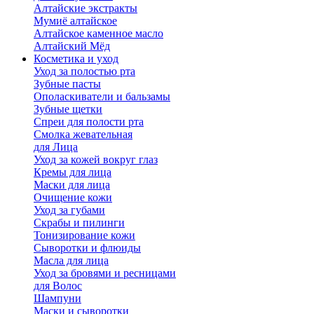
Алтайские экстракты
Мумиё алтайское
Алтайское каменное масло
Алтайский Мёд
Косметика и уход
Уход за полостью рта
Зубные пасты
Ополаскиватели и бальзамы
Зубные щетки
Спреи для полости рта
Смолка жевательная
для Лица
Уход за кожей вокруг глаз
Кремы для лица
Маски для лица
Очищение кожи
Уход за губами
Скрабы и пилинги
Тонизирование кожи
Сыворотки и флюиды
Масла для лица
Уход за бровями и ресницами
для Волос
Шампуни
Маски и сыворотки