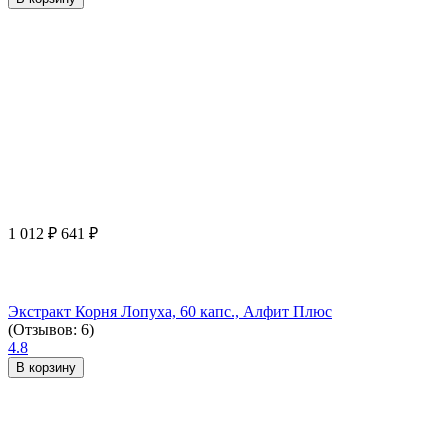
1 012
₽
641
₽
Экстракт Корня Лопуха, 60 капс., Алфит Плюс
(Отзывов: 6)
4.8
В корзину