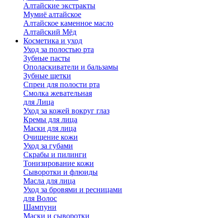
Алтайские экстракты
Мумиё алтайское
Алтайское каменное масло
Алтайский Мёд
Косметика и уход
Уход за полостью рта
Зубные пасты
Ополаскиватели и бальзамы
Зубные щетки
Спреи для полости рта
Смолка жевательная
для Лица
Уход за кожей вокруг глаз
Кремы для лица
Маски для лица
Очищение кожи
Уход за губами
Скрабы и пилинги
Тонизирование кожи
Сыворотки и флюиды
Масла для лица
Уход за бровями и ресницами
для Волос
Шампуни
Маски и сыворотки