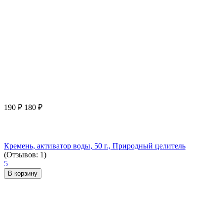
190
₽
180
₽
Кремень, активатор воды, 50 г., Природный целитель
(Отзывов: 1)
5
В корзину