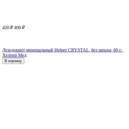
420
₽
400
₽
Дезодорант минеральный Helper CRYSTAL, без запаха, 60 г.,
Хелпер Мед
В корзину