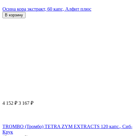
Осина кора экстракт, 60 капс, Алфит плюс
В корзину
4 152
₽
3 167
₽
TROMBO (Тромбо) TETRA ZYM EXTRACTS 120 капс., Сиб-
Крук