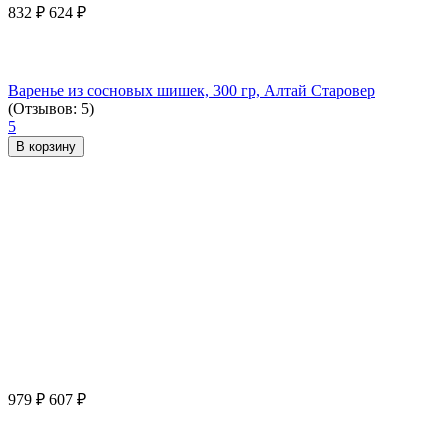
832
₽
624
₽
Варенье из сосновых шишек, 300 гр, Алтай Старовер
(Отзывов: 5)
5
В корзину
979
₽
607
₽