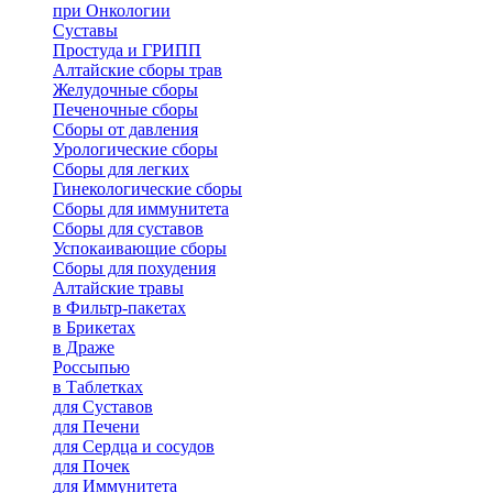
при Онкологии
Суставы
Простуда и ГРИПП
Алтайские сборы трав
Желудочные сборы
Печеночные сборы
Сборы от давления
Урологические сборы
Сборы для легких
Гинекологические сборы
Сборы для иммунитета
Сборы для суставов
Успокаивающие сборы
Сборы для похудения
Алтайские травы
в Фильтр-пакетах
в Брикетах
в Драже
Россыпью
в Таблетках
для Cуставов
для Печени
для Сердца и сосудов
для Почек
для Иммунитета