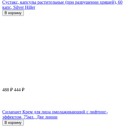
Сустакс, капсулы растительные (при разрушении хрящей), 60
капс, Silver Hiller
В корзину
488
₽
444
₽
Силапант Крем для лица омолаживающий с лифтинг-
эффектом, 75мл., Две линии
В корзину