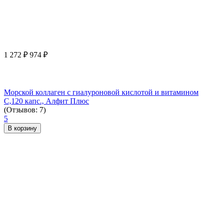
1 272
₽
974
₽
Морской коллаген с гиалуроновой кислотой и витамином
С,120 капс., Алфит Плюс
(Отзывов: 7)
5
В корзину