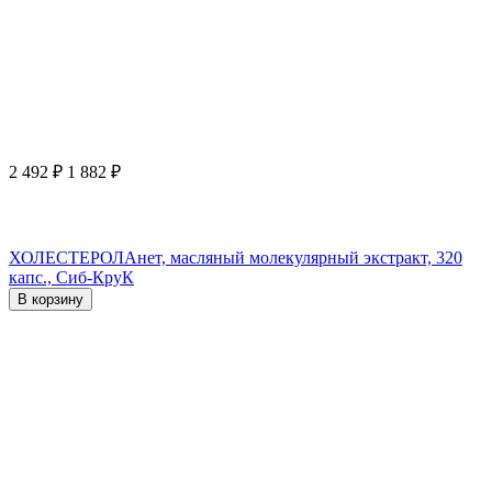
2 492
₽
1 882
₽
ХОЛЕСТЕРОЛАнет, масляный молекулярный экстракт, 320
капс., Сиб-КруК
В корзину