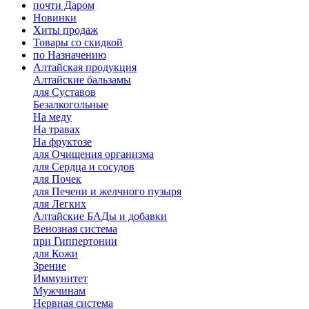
почти Даром
Новинки
Хиты продаж
Товары со скидкой
по Назначению
Алтайская продукция
Алтайские бальзамы
для Суставов
Безалкогольные
На меду
На травах
На фруктозе
для Очищения организма
для Сердца и сосудов
для Почек
для Печени и желчного пузыря
для Легких
Алтайские БАДы и добавки
Венозная система
при Гиппертонии
для Кожи
Зрение
Иммунитет
Мужчинам
Нервная система