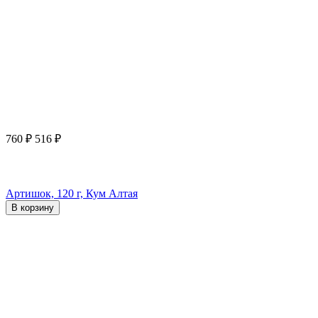
760
₽
516
₽
Артишок, 120 г, Кум Алтая
В корзину