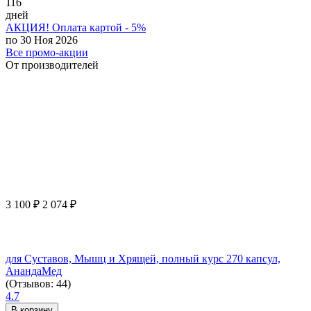
116
дней
АКЦИЯ! Оплата картой - 5%
по 30 Ноя 2026
Все промо-акции
От производителей
3 100
₽
2 074
₽
для Суставов, Мышц и Хрящей, полный курс 270 капсул,
АнандаМед
(Отзывов: 44)
4.7
В корзину