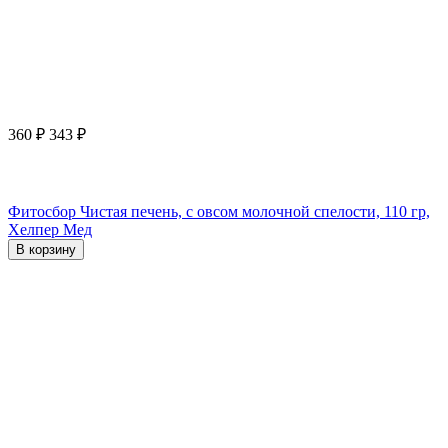
360
₽
343
₽
Фитосбор Чистая печень, с овсом молочной спелости, 110 гр,
Хелпер Мед
В корзину