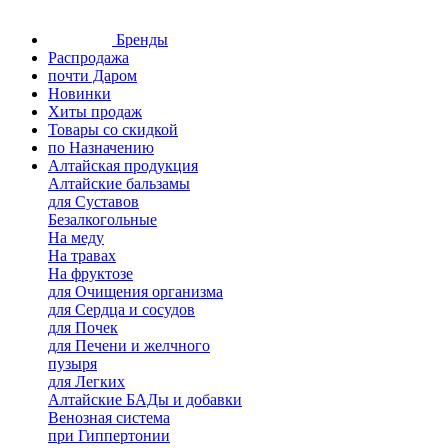
Бренды
Распродажа
почти Даром
Новинки
Хиты продаж
Товары со скидкой
по Назначению
Алтайская продукция
Алтайские бальзамы
для Суставов
Безалкогольные
На меду
На травах
На фруктозе
для Очищения организма
для Сердца и сосудов
для Почек
для Печени и желчного
пузыря
для Легких
Алтайские БАДы и добавки
Венозная система
при Гиппертонии