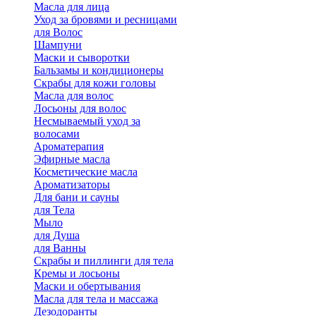
Масла для лица
Уход за бровями и ресницами
для Волос
Шампуни
Маски и сыворотки
Бальзамы и кондиционеры
Скрабы для кожи головы
Масла для волос
Лосьоны для волос
Несмываемый уход за
волосами
Ароматерапия
Эфирные масла
Косметические масла
Ароматизаторы
Для бани и сауны
для Тела
Мыло
для Душа
для Ванны
Скрабы и пиллинги для тела
Кремы и лосьоны
Маски и обертывания
Масла для тела и массажа
Дезодоранты