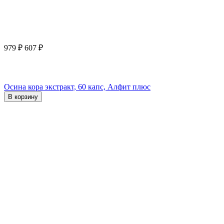
979
₽
607
₽
Осина кора экстракт, 60 капс, Алфит плюс
В корзину