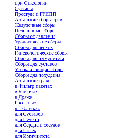
при Онкологии
Суставы
Простуда и ГРИПП
Алтайские сборы трав
Желудочные сборы
Печеночные сборы
Сборы от давления
Урологические сборы
Сборы для легких
Гинекологические сборы
Сборы для иммунитета
Сборы для суставов
Успокаивающие сборы
Сборы для похудения
Алтайские травы
в Фильтр-пакетах
в Брикетах
в Драже
Россыпью
в Таблетках
для Cуставов
для Печени
для Сердца и сосудов
для Почек
для Иммунитета