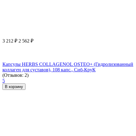
3 212
₽
2 562
₽
Капсулы HERBS COLLAGENOL OSTEO+ (Гидролизованный
коллаген для суставов), 108 капс., Сиб-КруК
(Отзывов: 2)
5
В корзину