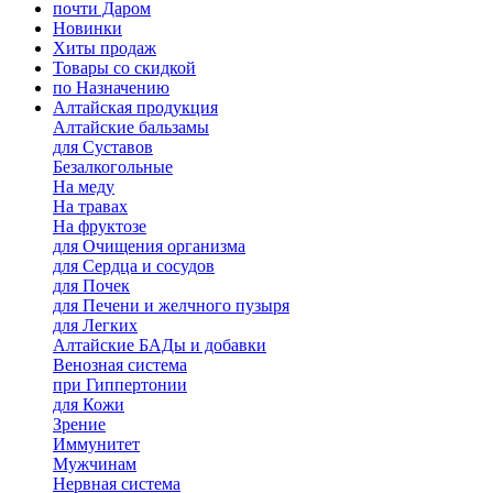
почти Даром
Новинки
Хиты продаж
Товары со скидкой
по Назначению
Алтайская продукция
Алтайские бальзамы
для Суставов
Безалкогольные
На меду
На травах
На фруктозе
для Очищения организма
для Сердца и сосудов
для Почек
для Печени и желчного пузыря
для Легких
Алтайские БАДы и добавки
Венозная система
при Гиппертонии
для Кожи
Зрение
Иммунитет
Мужчинам
Нервная система