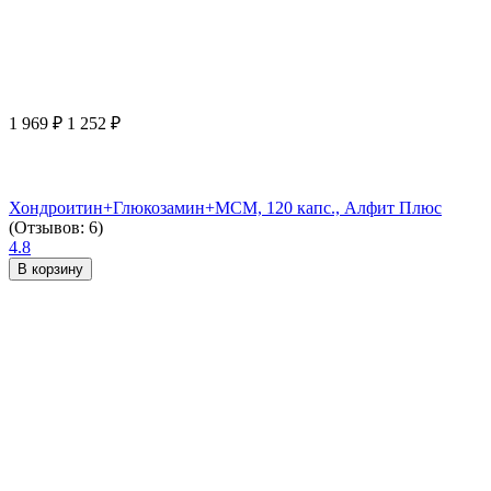
1 969
₽
1 252
₽
Хондроитин+Глюкозамин+МСМ, 120 капс., Алфит Плюс
(Отзывов: 6)
4.8
В корзину