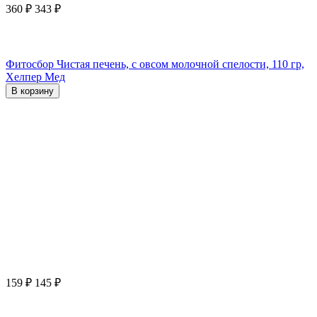
360
₽
343
₽
Фитосбор Чистая печень, с овсом молочной спелости, 110 гр,
Хелпер Мед
В корзину
159
₽
145
₽