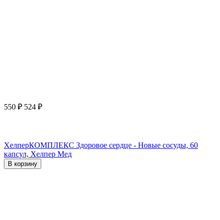
550
₽
524
₽
ХелперКОМПЛЕКС Здоровое сердце - Новые сосуды, 60
капсул, Хелпер Мед
В корзину