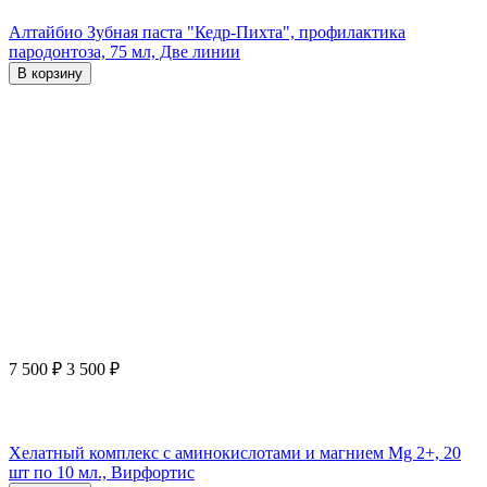
Алтайбио Зубная паста "Кедр-Пихта", профилактика
пародонтоза, 75 мл, Две линии
В корзину
7 500
₽
3 500
₽
Хелатный комплекс с аминокислотами и магнием Mg 2+, 20
шт по 10 мл., Вирфортис