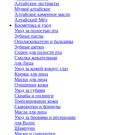
Алтайские экстракты
Мумиё алтайское
Алтайское каменное масло
Алтайский Мёд
Косметика и уход
Уход за полостью рта
Зубные пасты
Ополаскиватели и бальзамы
Зубные щетки
Спреи для полости рта
Смолка жевательная
для Лица
Уход за кожей вокруг глаз
Кремы для лица
Маски для лица
Очищение кожи
Уход за губами
Скрабы и пилинги
Тонизирование кожи
Сыворотки и флюиды
Масла для лица
Уход за бровями и ресницами
для Волос
Шампуни
Маски и сыворотки