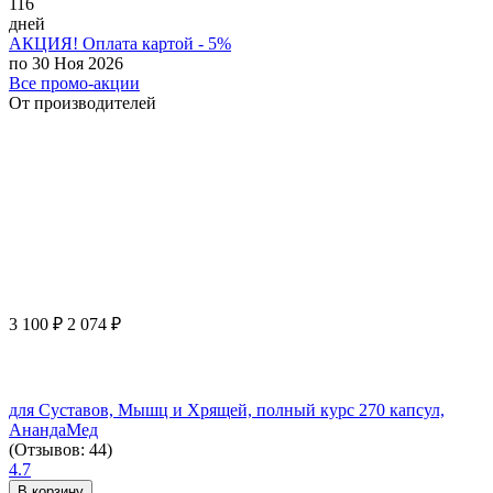
116
дней
АКЦИЯ! Оплата картой - 5%
по 30 Ноя 2026
Все промо-акции
От производителей
3 100
₽
2 074
₽
для Суставов, Мышц и Хрящей, полный курс 270 капсул,
АнандаМед
(Отзывов: 44)
4.7
В корзину