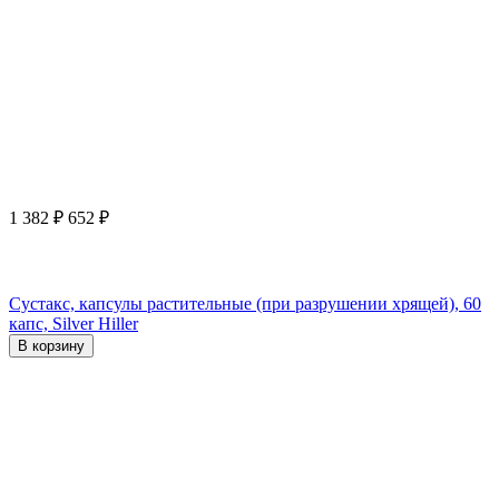
1 382
₽
652
₽
Сустакс, капсулы растительные (при разрушении хрящей), 60
капс, Silver Hiller
В корзину