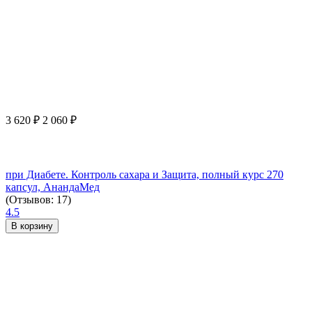
3 620
₽
2 060
₽
при Диабете. Контроль сахара и Защита, полный курс 270
капсул, АнандаМед
(Отзывов: 17)
4.5
В корзину