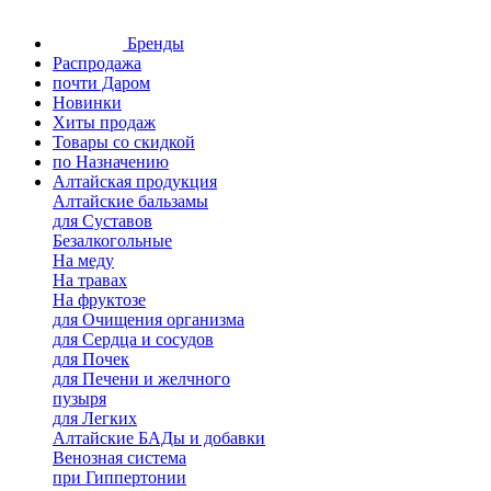
Бренды
Распродажа
почти Даром
Новинки
Хиты продаж
Товары со скидкой
по Назначению
Алтайская продукция
Алтайские бальзамы
для Суставов
Безалкогольные
На меду
На травах
На фруктозе
для Очищения организма
для Сердца и сосудов
для Почек
для Печени и желчного
пузыря
для Легких
Алтайские БАДы и добавки
Венозная система
при Гиппертонии