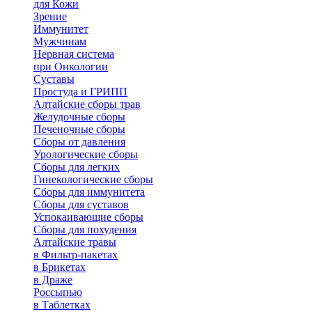
для Кожи
Зрение
Иммунитет
Мужчинам
Нервная система
при Онкологии
Суставы
Простуда и ГРИПП
Алтайские сборы трав
Желудочные сборы
Печеночные сборы
Сборы от давления
Урологические сборы
Сборы для легких
Гинекологические сборы
Сборы для иммунитета
Сборы для суставов
Успокаивающие сборы
Сборы для похудения
Алтайские травы
в Фильтр-пакетах
в Брикетах
в Драже
Россыпью
в Таблетках