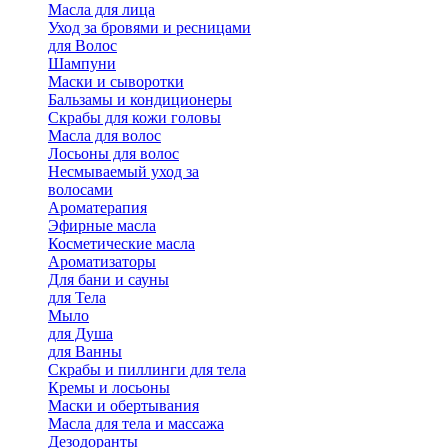
Масла для лица
Уход за бровями и ресницами
для Волос
Шампуни
Маски и сыворотки
Бальзамы и кондиционеры
Скрабы для кожи головы
Масла для волос
Лосьоны для волос
Несмываемый уход за
волосами
Ароматерапия
Эфирные масла
Косметические масла
Ароматизаторы
Для бани и сауны
для Тела
Мыло
для Душа
для Ванны
Скрабы и пиллинги для тела
Кремы и лосьоны
Маски и обертывания
Масла для тела и массажа
Дезодоранты