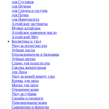
для Cуставов
для Печени
для Сердца и сосудов
для Почек
для Иммунитета
Алтайские экстракты
Мумиё алтайское
Алтайское каменное масло
Алтайский Мёд
Косметика и уход
Уход за полостью рта
Зубные пасты
Ополаскиватели и бальзамы
Зубные щетки
Спреи для полости рта
Смолка жевательная
для Лица
Уход за кожей вокруг глаз
Кремы для лица
Маски для лица
Очищение кожи
Уход за губами
Скрабы и пилинги
Тонизирование кожи
Сыворотки и флюиды