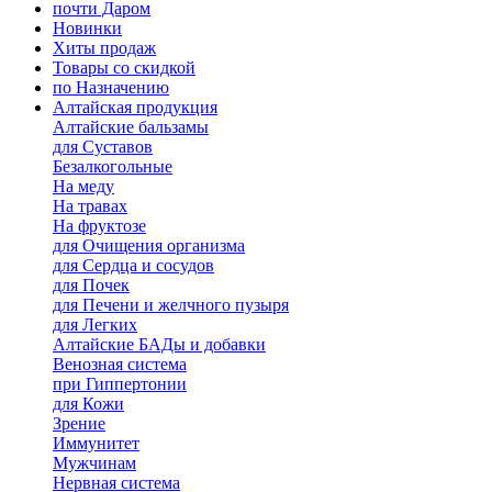
почти Даром
Новинки
Хиты продаж
Товары со скидкой
по Назначению
Алтайская продукция
Алтайские бальзамы
для Суставов
Безалкогольные
На меду
На травах
На фруктозе
для Очищения организма
для Сердца и сосудов
для Почек
для Печени и желчного пузыря
для Легких
Алтайские БАДы и добавки
Венозная система
при Гиппертонии
для Кожи
Зрение
Иммунитет
Мужчинам
Нервная система