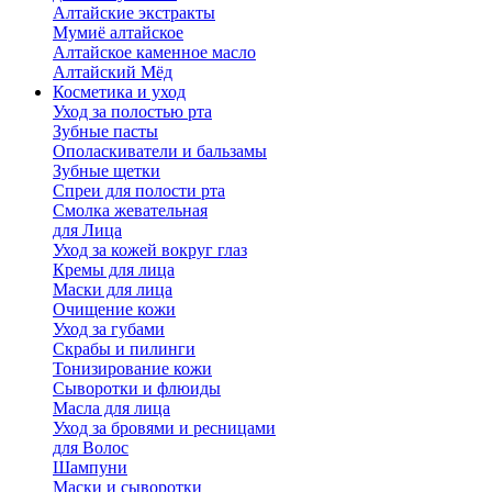
Алтайские экстракты
Мумиё алтайское
Алтайское каменное масло
Алтайский Мёд
Косметика и уход
Уход за полостью рта
Зубные пасты
Ополаскиватели и бальзамы
Зубные щетки
Спреи для полости рта
Смолка жевательная
для Лица
Уход за кожей вокруг глаз
Кремы для лица
Маски для лица
Очищение кожи
Уход за губами
Скрабы и пилинги
Тонизирование кожи
Сыворотки и флюиды
Масла для лица
Уход за бровями и ресницами
для Волос
Шампуни
Маски и сыворотки