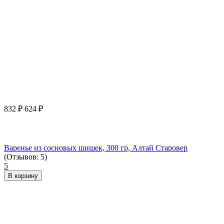
832
₽
624
₽
Варенье из сосновых шишек, 300 гр, Алтай Старовер
(Отзывов: 5)
5
В корзину