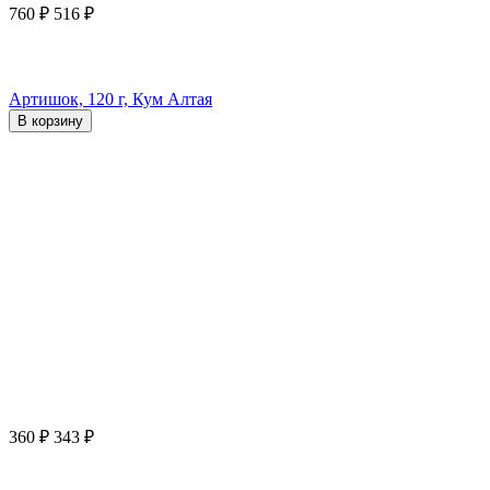
760
₽
516
₽
Артишок, 120 г, Кум Алтая
В корзину
360
₽
343
₽