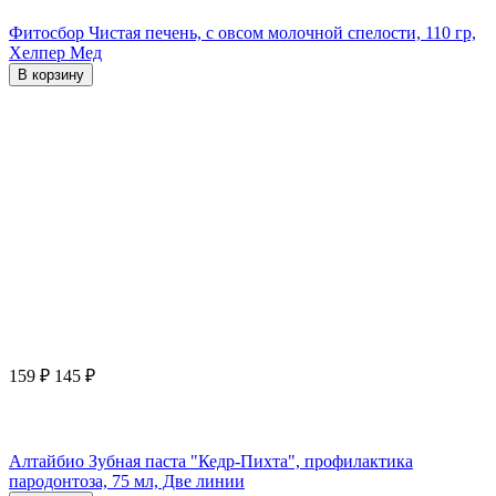
Фитосбор Чистая печень, с овсом молочной спелости, 110 гр,
Хелпер Мед
В корзину
159
₽
145
₽
Алтайбио Зубная паста "Кедр-Пихта", профилактика
пародонтоза, 75 мл, Две линии