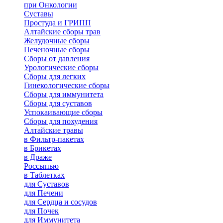
при Онкологии
Суставы
Простуда и ГРИПП
Алтайские сборы трав
Желудочные сборы
Печеночные сборы
Сборы от давления
Урологические сборы
Сборы для легких
Гинекологические сборы
Сборы для иммунитета
Сборы для суставов
Успокаивающие сборы
Сборы для похудения
Алтайские травы
в Фильтр-пакетах
в Брикетах
в Драже
Россыпью
в Таблетках
для Cуставов
для Печени
для Сердца и сосудов
для Почек
для Иммунитета