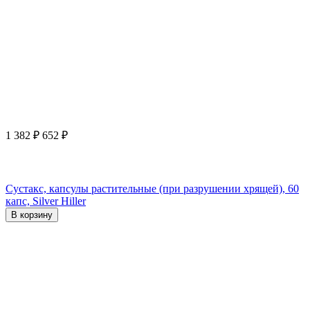
1 382
₽
652
₽
Сустакс, капсулы растительные (при разрушении хрящей), 60
капс, Silver Hiller
В корзину