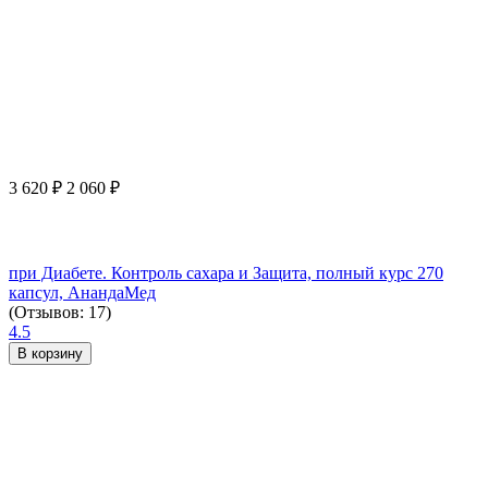
3 620
₽
2 060
₽
при Диабете. Контроль сахара и Защита, полный курс 270
капсул, АнандаМед
(Отзывов: 17)
4.5
В корзину