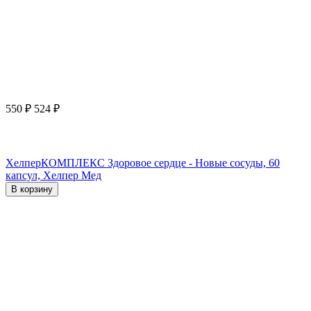
550
₽
524
₽
ХелперКОМПЛЕКС Здоровое сердце - Новые сосуды, 60
капсул, Хелпер Мед
В корзину