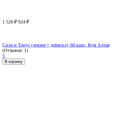
1 520
₽
924
₽
Сила и Тонус (левзея + девясил), 60 капс, Кум Алтая
(Отзывов: 1)
5
В корзину