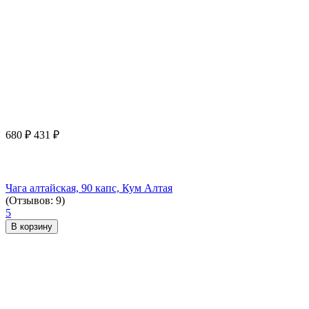
680
₽
431
₽
Чага алтайская, 90 капс, Кум Алтая
(Отзывов: 9)
5
В корзину