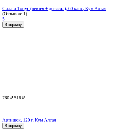
Сила и Тонус (левзея + девясил), 60 капс, Кум Алтая
(Отзывов: 1)
5
В корзину
760
₽
516
₽
Артишок, 120 г, Кум Алтая
В корзину