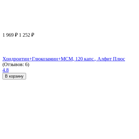
1 969
₽
1 252
₽
Хондроитин+Глюкозамин+МСМ, 120 капс., Алфит Плюс
(Отзывов: 6)
4.8
В корзину