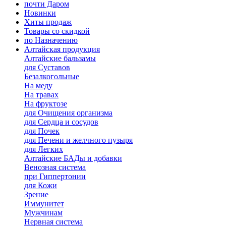
почти Даром
Новинки
Хиты продаж
Товары со скидкой
по Назначению
Алтайская продукция
Алтайские бальзамы
для Суставов
Безалкогольные
На меду
На травах
На фруктозе
для Очищения организма
для Сердца и сосудов
для Почек
для Печени и желчного пузыря
для Легких
Алтайские БАДы и добавки
Венозная система
при Гиппертонии
для Кожи
Зрение
Иммунитет
Мужчинам
Нервная система