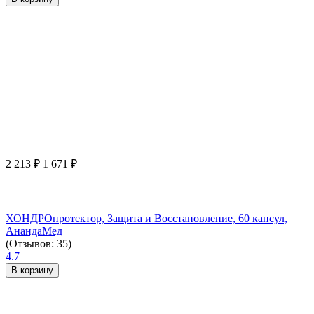
2 213
₽
1 671
₽
ХОНДРОпротектор, Защита и Восстановление, 60 капсул,
АнандаМед
(Отзывов: 35)
4.7
В корзину