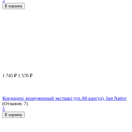
5
В корзину
1 745
₽
1 570
₽
Кордицепс вооруженный экстракт (уп./60 капсул), Just Native
(Отзывов: 7)
5
В корзину