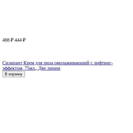
488
₽
444
₽
Силапант Крем для лица омолаживающий с лифтинг-
эффектом, 75мл., Две линии
В корзину