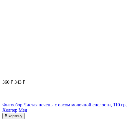
360
₽
343
₽
Фитосбор Чистая печень, с овсом молочной спелости, 110 гр,
Хелпер Мед
В корзину