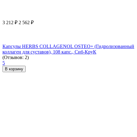
3 212
₽
2 562
₽
Капсулы HERBS COLLAGENOL OSTEO+ (Гидролизованный
коллаген для суставов), 108 капс., Сиб-КруК
(Отзывов: 2)
5
В корзину