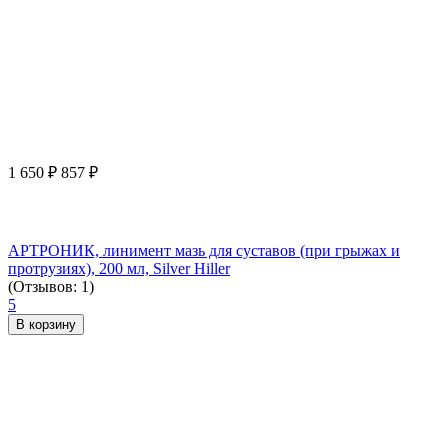
1 650
₽
857
₽
АРТРОНИК, линимент мазь для суставов (при грыжах и
протрузиях), 200 мл, Silver Hiller
(Отзывов: 1)
5
В корзину