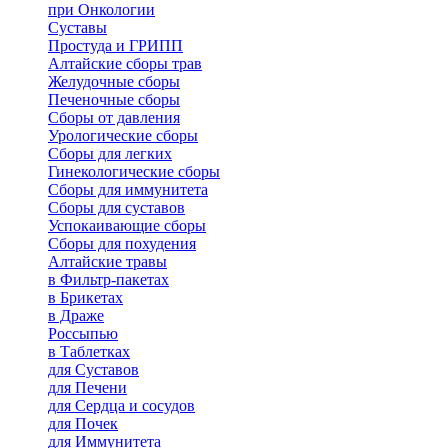
при Онкологии
Суставы
Простуда и ГРИПП
Алтайские сборы трав
Желудочные сборы
Печеночные сборы
Сборы от давления
Урологические сборы
Сборы для легких
Гинекологические сборы
Сборы для иммунитета
Сборы для суставов
Успокаивающие сборы
Сборы для похудения
Алтайские травы
в Фильтр-пакетах
в Брикетах
в Драже
Россыпью
в Таблетках
для Cуставов
для Печени
для Сердца и сосудов
для Почек
для Иммунитета