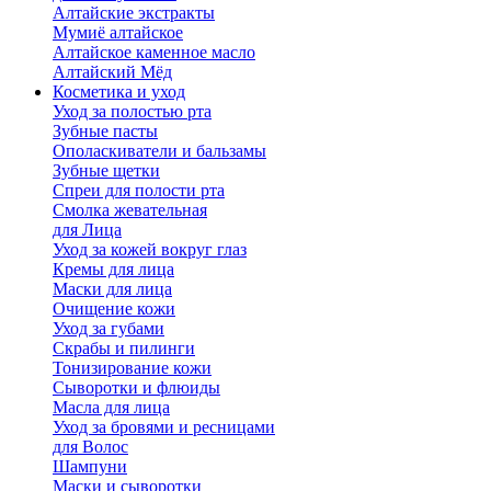
Алтайские экстракты
Мумиё алтайское
Алтайское каменное масло
Алтайский Мёд
Косметика и уход
Уход за полостью рта
Зубные пасты
Ополаскиватели и бальзамы
Зубные щетки
Спреи для полости рта
Смолка жевательная
для Лица
Уход за кожей вокруг глаз
Кремы для лица
Маски для лица
Очищение кожи
Уход за губами
Скрабы и пилинги
Тонизирование кожи
Сыворотки и флюиды
Масла для лица
Уход за бровями и ресницами
для Волос
Шампуни
Маски и сыворотки