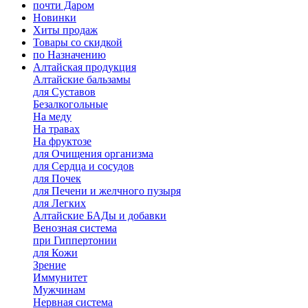
почти Даром
Новинки
Хиты продаж
Товары со скидкой
по Назначению
Алтайская продукция
Алтайские бальзамы
для Суставов
Безалкогольные
На меду
На травах
На фруктозе
для Очищения организма
для Сердца и сосудов
для Почек
для Печени и желчного пузыря
для Легких
Алтайские БАДы и добавки
Венозная система
при Гиппертонии
для Кожи
Зрение
Иммунитет
Мужчинам
Нервная система