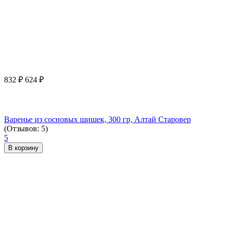
832
₽
624
₽
Варенье из сосновых шишек, 300 гр, Алтай Старовер
(Отзывов: 5)
5
В корзину