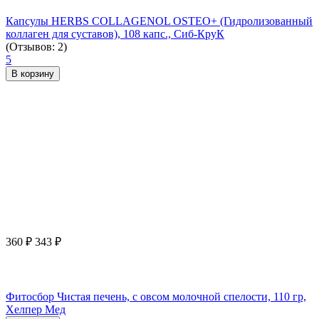
Капсулы HERBS COLLAGENOL OSTEO+ (Гидролизованный
коллаген для суставов), 108 капс., Сиб-КруК
(Отзывов: 2)
5
В корзину
360
₽
343
₽
Фитосбор Чистая печень, с овсом молочной спелости, 110 гр,
Хелпер Мед