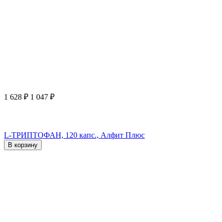
1 628
₽
1 047
₽
L-ТРИПТОФАН, 120 капс., Алфит Плюс
В корзину