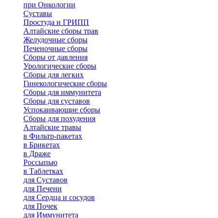
при Онкологии
Суставы
Простуда и ГРИПП
Алтайские сборы трав
Желудочные сборы
Печеночные сборы
Сборы от давления
Урологические сборы
Сборы для легких
Гинекологические сборы
Сборы для иммунитета
Сборы для суставов
Успокаивающие сборы
Сборы для похудения
Алтайские травы
в Фильтр-пакетах
в Брикетах
в Драже
Россыпью
в Таблетках
для Cуставов
для Печени
для Сердца и сосудов
для Почек
для Иммунитета