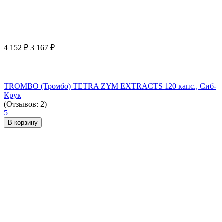
4 152
₽
3 167
₽
TROMBO (Тромбо) TETRA ZYM EXTRACTS 120 капс., Сиб-
Крук
(Отзывов: 2)
5
В корзину