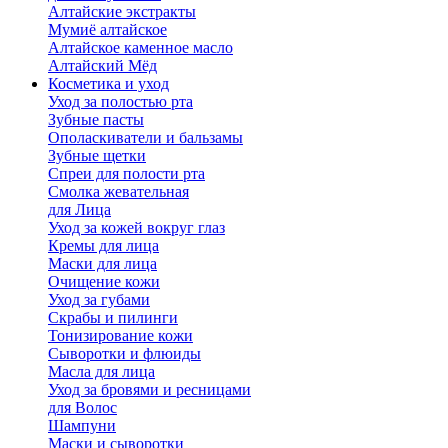
Алтайские экстракты
Мумиё алтайское
Алтайское каменное масло
Алтайский Мёд
Косметика и уход
Уход за полостью рта
Зубные пасты
Ополаскиватели и бальзамы
Зубные щетки
Спреи для полости рта
Смолка жевательная
для Лица
Уход за кожей вокруг глаз
Кремы для лица
Маски для лица
Очищение кожи
Уход за губами
Скрабы и пилинги
Тонизирование кожи
Сыворотки и флюиды
Масла для лица
Уход за бровями и ресницами
для Волос
Шампуни
Маски и сыворотки