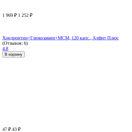
1 969
₽
1 252
₽
Хондроитин+Глюкозамин+МСМ, 120 капс., Алфит Плюс
(Отзывов: 6)
4.8
В корзину
47
₽
43
₽