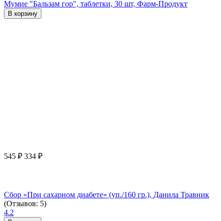
Мумие "Бальзам гор", таблетки, 30 шт, Фарм-Продукт
В корзину
545
₽
334
₽
Сбор «При сахарном диабете» (уп./160 гр.), Данила Травник
(Отзывов: 5)
4.2