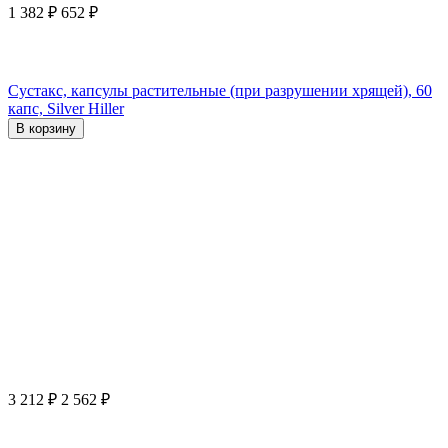
1 382
₽
652
₽
Сустакс, капсулы растительные (при разрушении хрящей), 60
капс, Silver Hiller
В корзину
3 212
₽
2 562
₽