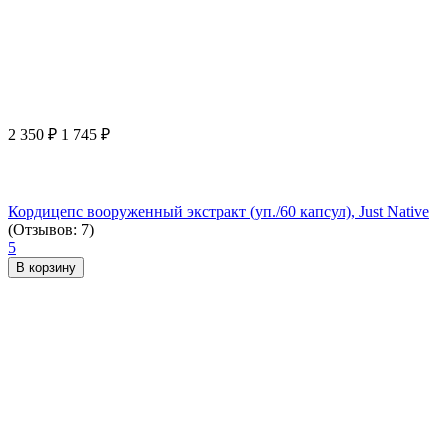
2 350
₽
1 745
₽
Кордицепс вооруженный экстракт (уп./60 капсул), Just Native
(Отзывов: 7)
5
В корзину