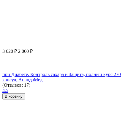
3 620
₽
2 060
₽
при Диабете. Контроль сахара и Защита, полный курс 270
капсул, АнандаМед
(Отзывов: 17)
4.5
В корзину