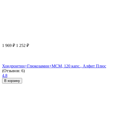
1 969
₽
1 252
₽
Хондроитин+Глюкозамин+МСМ, 120 капс., Алфит Плюс
(Отзывов: 6)
4.8
В корзину