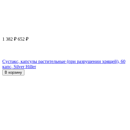
1 382
₽
652
₽
Сустакс, капсулы растительные (при разрушении хрящей), 60
капс, Silver Hiller
В корзину