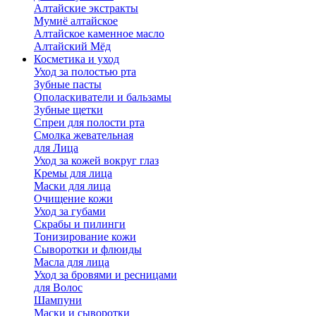
Алтайские экстракты
Мумиё алтайское
Алтайское каменное масло
Алтайский Мёд
Косметика и уход
Уход за полостью рта
Зубные пасты
Ополаскиватели и бальзамы
Зубные щетки
Спреи для полости рта
Смолка жевательная
для Лица
Уход за кожей вокруг глаз
Кремы для лица
Маски для лица
Очищение кожи
Уход за губами
Скрабы и пилинги
Тонизирование кожи
Сыворотки и флюиды
Масла для лица
Уход за бровями и ресницами
для Волос
Шампуни
Маски и сыворотки