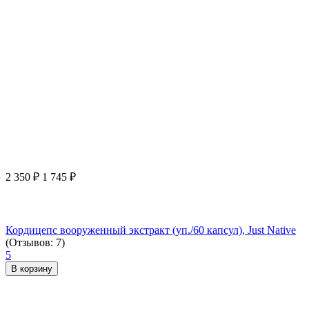
2 350
₽
1 745
₽
Кордицепс вооруженный экстракт (уп./60 капсул), Just Native
(Отзывов: 7)
5
В корзину