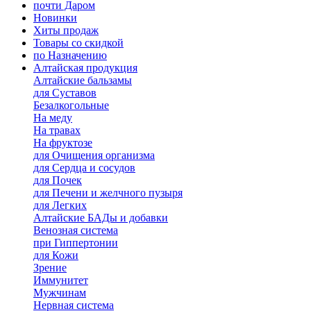
почти Даром
Новинки
Хиты продаж
Товары со скидкой
по Назначению
Алтайская продукция
Алтайские бальзамы
для Суставов
Безалкогольные
На меду
На травах
На фруктозе
для Очищения организма
для Сердца и сосудов
для Почек
для Печени и желчного пузыря
для Легких
Алтайские БАДы и добавки
Венозная система
при Гиппертонии
для Кожи
Зрение
Иммунитет
Мужчинам
Нервная система