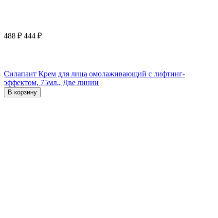
488
₽
444
₽
Силапант Крем для лица омолаживающий с лифтинг-
эффектом, 75мл., Две линии
В корзину