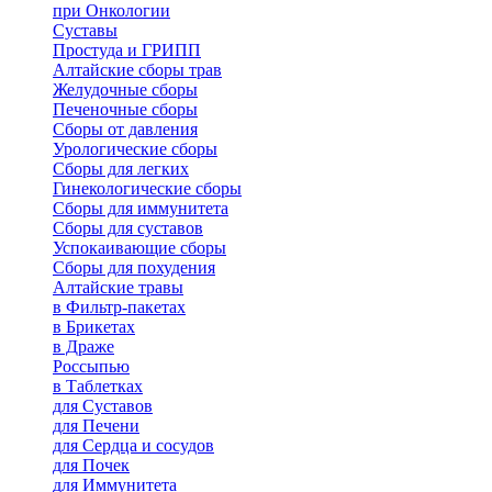
при Онкологии
Суставы
Простуда и ГРИПП
Алтайские сборы трав
Желудочные сборы
Печеночные сборы
Сборы от давления
Урологические сборы
Сборы для легких
Гинекологические сборы
Сборы для иммунитета
Сборы для суставов
Успокаивающие сборы
Сборы для похудения
Алтайские травы
в Фильтр-пакетах
в Брикетах
в Драже
Россыпью
в Таблетках
для Cуставов
для Печени
для Сердца и сосудов
для Почек
для Иммунитета