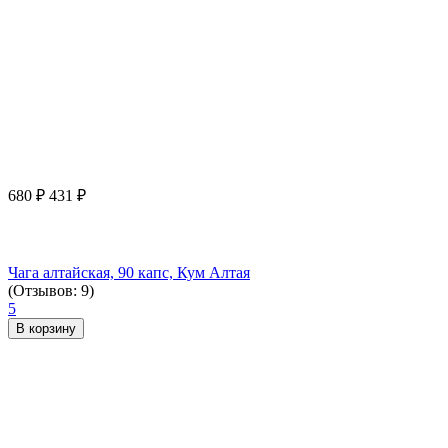
680
₽
431
₽
Чага алтайская, 90 капс, Кум Алтая
(Отзывов: 9)
5
В корзину