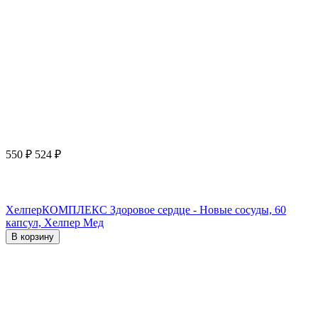
550
₽
524
₽
ХелперКОМПЛЕКС Здоровое сердце - Новые сосуды, 60
капсул, Хелпер Мед
В корзину