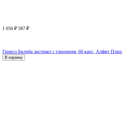
1 056
₽
587
₽
Гинкго Билоба экстракт с глицином, 60 капс, Алфит Плюс
В корзину