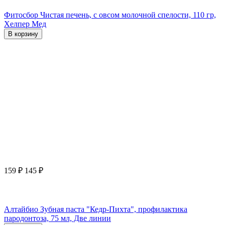
Фитосбор Чистая печень, с овсом молочной спелости, 110 гр,
Хелпер Мед
В корзину
159
₽
145
₽
Алтайбио Зубная паста "Кедр-Пихта", профилактика
пародонтоза, 75 мл, Две линии