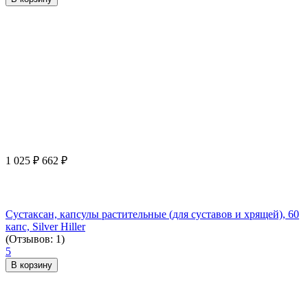
1 025
₽
662
₽
Сустаксан, капсулы растительные (для суставов и хрящей), 60
капс, Silver Hiller
(Отзывов: 1)
5
В корзину