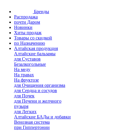
Бренды
Распродажа
почти Даром
Новинки
Хиты продаж
Товары со скидкой
по Назначению
Алтайская продукция
Алтайские бальзамы
для Суставов
Безалкогольные
На меду
На травах
На фруктозе
для Очищения организма
для Сердца и сосудов
для Почек
для Печени и желчного
пузыря
для Легких
Алтайские БАДы и добавки
Венозная система
при Гиппертонии