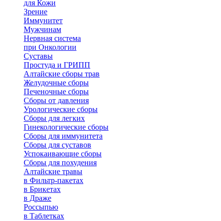
для Кожи
Зрение
Иммунитет
Мужчинам
Нервная система
при Онкологии
Суставы
Простуда и ГРИПП
Алтайские сборы трав
Желудочные сборы
Печеночные сборы
Сборы от давления
Урологические сборы
Сборы для легких
Гинекологические сборы
Сборы для иммунитета
Сборы для суставов
Успокаивающие сборы
Сборы для похудения
Алтайские травы
в Фильтр-пакетах
в Брикетах
в Драже
Россыпью
в Таблетках