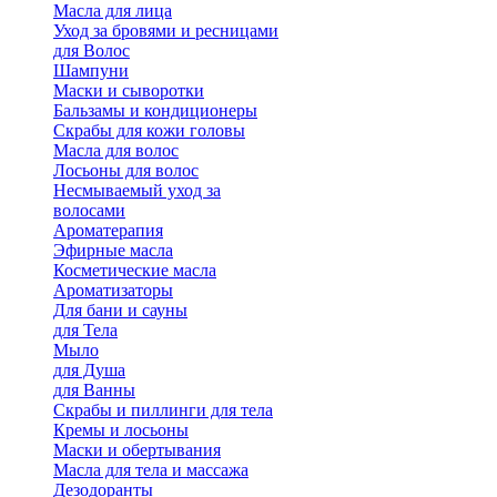
Масла для лица
Уход за бровями и ресницами
для Волос
Шампуни
Маски и сыворотки
Бальзамы и кондиционеры
Скрабы для кожи головы
Масла для волос
Лосьоны для волос
Несмываемый уход за
волосами
Ароматерапия
Эфирные масла
Косметические масла
Ароматизаторы
Для бани и сауны
для Тела
Мыло
для Душа
для Ванны
Скрабы и пиллинги для тела
Кремы и лосьоны
Маски и обертывания
Масла для тела и массажа
Дезодоранты