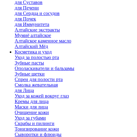
для Cуставов
для Печени
для Сердца и сосудов
для Почек
для Иммунитета
Алтайские экстракты
Мумиё алтайское
Алтайское каменное масло
Алтайский Мёд
Косметика и уход
Уход за полостью рта
Зубные пасты
Ополаскиватели и бальзамы
Зубные щетки
Спреи для полости рта
Смолка жевательная
для Лица
Уход за кожей вокруг глаз
Кремы для лица
Маски для лица
Очищение кожи
Уход за губами
Скрабы и пилинги
Тонизирование кожи
Сыворотки и флюиды