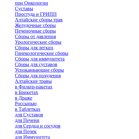
при Онкологии
Суставы
Простуда и ГРИПП
Алтайские сборы трав
Желудочные сборы
Печеночные сборы
Сборы от давления
Урологические сборы
Сборы для легких
Гинекологические сборы
Сборы для иммунитета
Сборы для суставов
Успокаивающие сборы
Сборы для похудения
Алтайские травы
в Фильтр-пакетах
в Брикетах
в Драже
Россыпью
в Таблетках
для Cуставов
для Печени
для Сердца и сосудов
для Почек
для Иммунитета