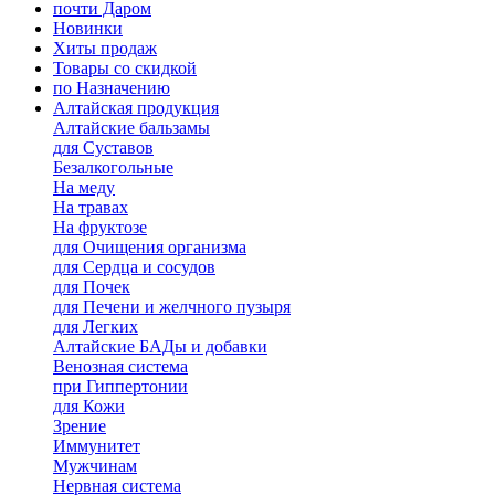
почти Даром
Новинки
Хиты продаж
Товары со скидкой
по Назначению
Алтайская продукция
Алтайские бальзамы
для Суставов
Безалкогольные
На меду
На травах
На фруктозе
для Очищения организма
для Сердца и сосудов
для Почек
для Печени и желчного пузыря
для Легких
Алтайские БАДы и добавки
Венозная система
при Гиппертонии
для Кожи
Зрение
Иммунитет
Мужчинам
Нервная система