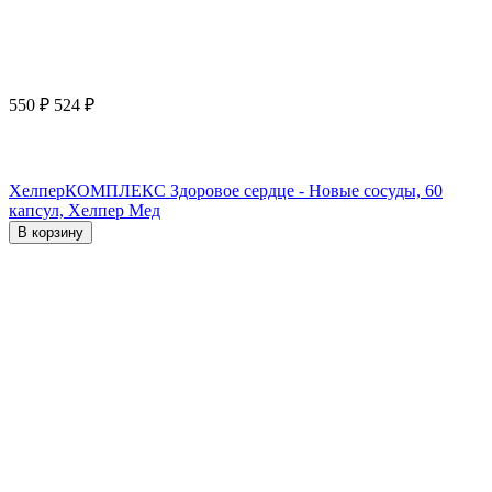
550
₽
524
₽
ХелперКОМПЛЕКС Здоровое сердце - Новые сосуды, 60
капсул, Хелпер Мед
В корзину