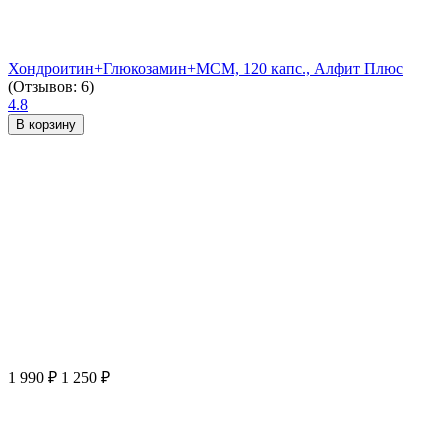
Хондроитин+Глюкозамин+МСМ, 120 капс., Алфит Плюс
(Отзывов: 6)
4.8
В корзину
1 990
₽
1 250
₽