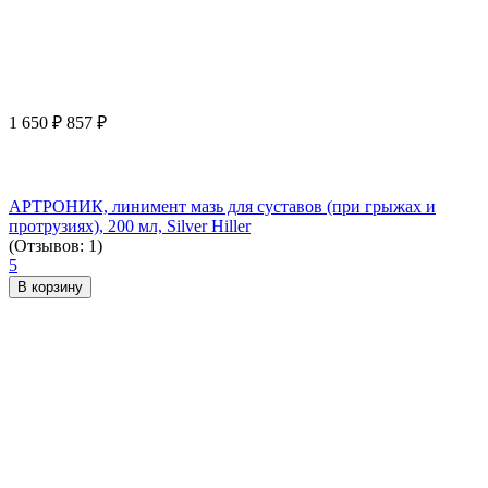
1 650
₽
857
₽
АРТРОНИК, линимент мазь для суставов (при грыжах и
протрузиях), 200 мл, Silver Hiller
(Отзывов: 1)
5
В корзину