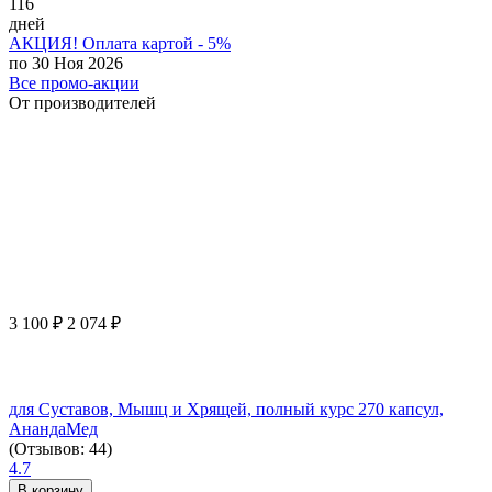
116
дней
АКЦИЯ! Оплата картой - 5%
по 30 Ноя 2026
Все промо-акции
От производителей
3 100
₽
2 074
₽
для Суставов, Мышц и Хрящей, полный курс 270 капсул,
АнандаМед
(Отзывов: 44)
4.7
В корзину