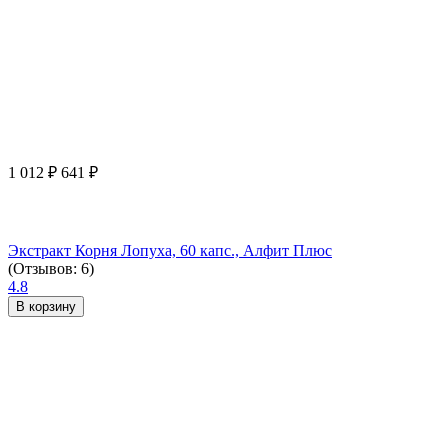
1 012
₽
641
₽
Экстракт Корня Лопуха, 60 капс., Алфит Плюс
(Отзывов: 6)
4.8
В корзину