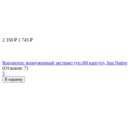
2 350
₽
1 745
₽
Кордицепс вооруженный экстракт (уп./60 капсул), Just Native
(Отзывов: 7)
5
В корзину