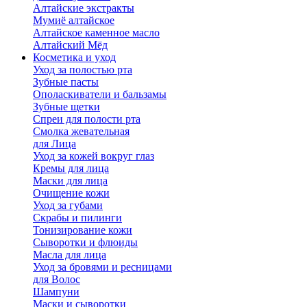
Алтайские экстракты
Мумиё алтайское
Алтайское каменное масло
Алтайский Мёд
Косметика и уход
Уход за полостью рта
Зубные пасты
Ополаскиватели и бальзамы
Зубные щетки
Спреи для полости рта
Смолка жевательная
для Лица
Уход за кожей вокруг глаз
Кремы для лица
Маски для лица
Очищение кожи
Уход за губами
Скрабы и пилинги
Тонизирование кожи
Сыворотки и флюиды
Масла для лица
Уход за бровями и ресницами
для Волос
Шампуни
Маски и сыворотки