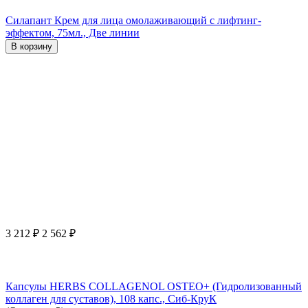
Силапант Крем для лица омолаживающий с лифтинг-
эффектом, 75мл., Две линии
В корзину
3 212
₽
2 562
₽
Капсулы HERBS COLLAGENOL OSTEO+ (Гидролизованный
коллаген для суставов), 108 капс., Сиб-КруК