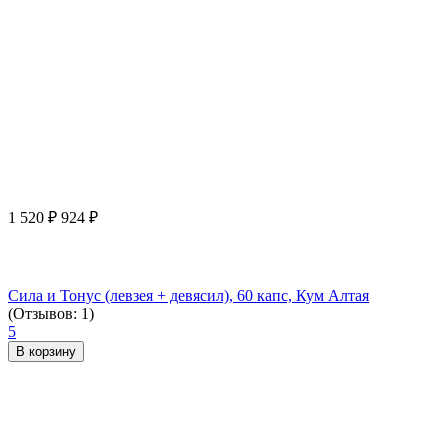
1 520
₽
924
₽
Сила и Тонус (левзея + девясил), 60 капс, Кум Алтая
(Отзывов: 1)
5
В корзину