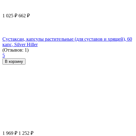
1 025
₽
662
₽
Сустаксан, капсулы растительные (для суставов и хрящей), 60
капс, Silver Hiller
(Отзывов: 1)
5
В корзину
1 969
₽
1 252
₽