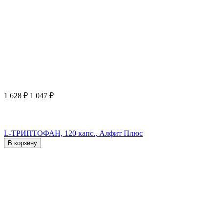
1 628
₽
1 047
₽
L-ТРИПТОФАН, 120 капс., Алфит Плюс
В корзину