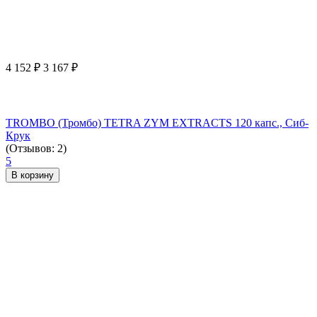
4 152
₽
3 167
₽
TROMBO (Тромбо) TETRA ZYM EXTRACTS 120 капс., Сиб-
Крук
(Отзывов: 2)
5
В корзину