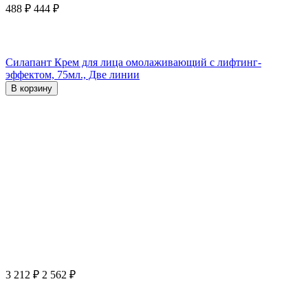
488
₽
444
₽
Силапант Крем для лица омолаживающий с лифтинг-
эффектом, 75мл., Две линии
В корзину
3 212
₽
2 562
₽