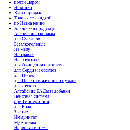
почти Даром
Новинки
Хиты продаж
Товары со скидкой
по Назначению
Алтайская продукция
Алтайские бальзамы
для Суставов
Безалкогольные
На меду
На травах
На фруктозе
для Очищения организма
для Сердца и сосудов
для Почек
для Печени и желчного пузыря
для Легких
Алтайские БАДы и добавки
Венозная система
при Гиппертонии
для Кожи
Зрение
Иммунитет
Мужчинам
Нервная система