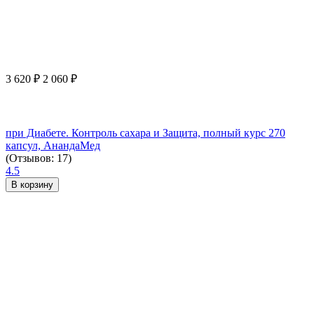
3 620
₽
2 060
₽
при Диабете. Контроль сахара и Защита, полный курс 270
капсул, АнандаМед
(Отзывов: 17)
4.5
В корзину