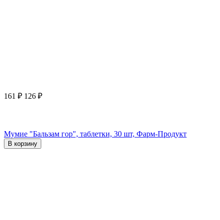
161
₽
126
₽
Мумие "Бальзам гор", таблетки, 30 шт, Фарм-Продукт
В корзину