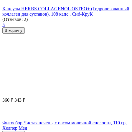
Капсулы HERBS COLLAGENOL OSTEO+ (Гидролизованный
коллаген для суставов), 108 капс., Сиб-КруК
(Отзывов: 2)
5
В корзину
360
₽
343
₽
Фитосбор Чистая печень, с овсом молочной спелости, 110 гр,
Хелпер Мед