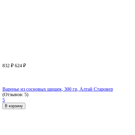
832
₽
624
₽
Варенье из сосновых шишек, 300 гр, Алтай Старовер
(Отзывов: 5)
5
В корзину