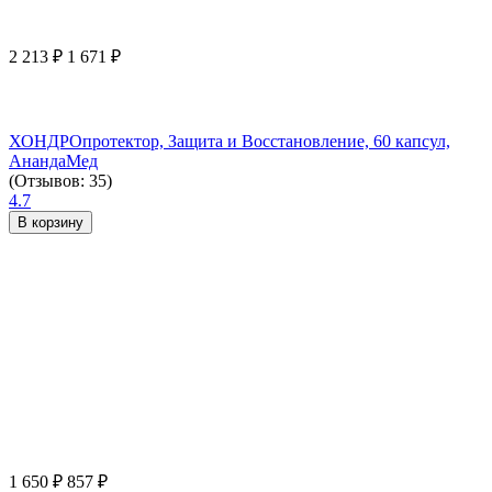
2 213
₽
1 671
₽
ХОНДРОпротектор, Защита и Восстановление, 60 капсул,
АнандаМед
(Отзывов: 35)
4.7
В корзину
1 650
₽
857
₽