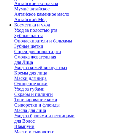
Алтайские экстракты
Мумиё алтайское
Алтайское каменное масло
Алтайский Мёд
Косметика и уход
Уход за полостью рта
Зубные пасты
Ополаскиватели и бальзамы
Зубные щетки
Спреи для полости рта
Смолка жевательная
для Лица
Уход за кожей вокруг глаз
Кремы для лица
Маски для лица
Очищение кожи
Уход за губами
Скрабы и пилинги
Тонизирование кожи
Сыворотки и флюиды
Масла для лица
Уход за бровями и ресницами
для Волос
Шампуни
Маски и сыворотки