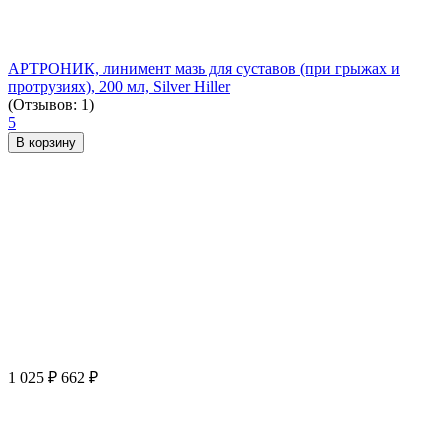
АРТРОНИК, линимент мазь для суставов (при грыжах и
протрузиях), 200 мл, Silver Hiller
(Отзывов: 1)
5
В корзину
1 025
₽
662
₽