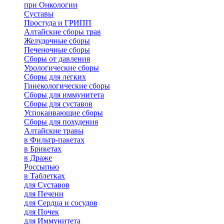
при Онкологии
Суставы
Простуда и ГРИПП
Алтайские сборы трав
Желудочные сборы
Печеночные сборы
Сборы от давления
Урологические сборы
Сборы для легких
Гинекологические сборы
Сборы для иммунитета
Сборы для суставов
Успокаивающие сборы
Сборы для похудения
Алтайские травы
в Фильтр-пакетах
в Брикетах
в Драже
Россыпью
в Таблетках
для Cуставов
для Печени
для Сердца и сосудов
для Почек
для Иммунитета