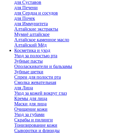
для Cуставов
для Печени
для Сердца и сосудов
для Почек
для Иммунитета
Алтайские экстракты
Мумиё алтайское
Алтайское каменное масло
Алтайский Мёд
Косметика и уход
Уход за полостью рта
Зубные пасты
Ополаскиватели и бальзамы
Зубные щетки
Спреи для полости рта
Смолка жевательная
для Лица
Уход за кожей вокруг глаз
Кремы для лица
Маски для лица
Очищение кожи
Уход за губами
Скрабы и пилинги
Тонизирование кожи
Сыворотки и флюиды