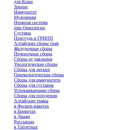
для Кожи
Зрение
Иммунитет
Мужчинам
Нервная система
при Онкологии
Суставы
Простуда и ГРИПП
Алтайские сборы трав
Желудочные сборы
Печеночные сборы
Сборы от давления
Урологические сборы
Сборы для легких
Гинекологические сборы
Сборы для иммунитета
Сборы для суставов
Успокаивающие сборы
Сборы для похудения
Алтайские травы
в Фильтр-пакетах
в Брикетах
в Драже
Россыпью
в Таблетках