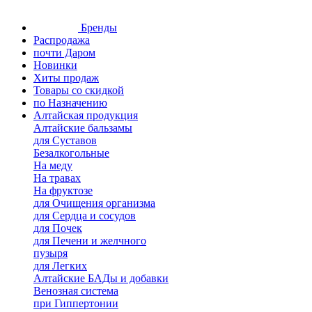
Бренды
Распродажа
почти Даром
Новинки
Хиты продаж
Товары со скидкой
по Назначению
Алтайская продукция
Алтайские бальзамы
для Суставов
Безалкогольные
На меду
На травах
На фруктозе
для Очищения организма
для Сердца и сосудов
для Почек
для Печени и желчного
пузыря
для Легких
Алтайские БАДы и добавки
Венозная система
при Гиппертонии