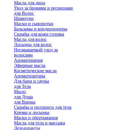
Масла для лица
Уход за бровями и ресницами
для Волос
Шампуни
Маски и сыворотки
Бальзамы и кондиционеры
Скрабы для кожи головы
Масла для волос
Лосьоны для волос
Несмываемый уход за
волосами
Ароматерапия
Эфирные масла
Косметические масла
Ароматизаторы
Для бани и сауны
для Тела
Мыло
для Душа
для Ванны
Скрабы и пиллинги для тела
Кремы и лосьоны
Маски и обертывания
Масла для тела и массажа
Дезодоранты