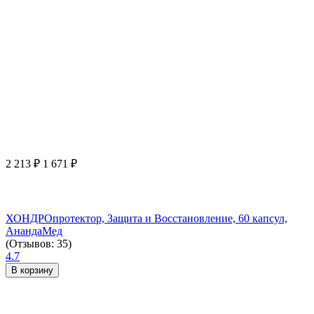
2 213
₽
1 671
₽
ХОНДРОпротектор, Защита и Восстановление, 60 капсул,
АнандаМед
(Отзывов: 35)
4.7
В корзину