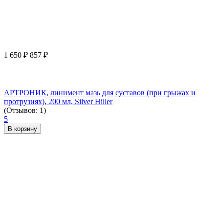
1 650
₽
857
₽
АРТРОНИК, линимент мазь для суставов (при грыжах и
протрузиях), 200 мл, Silver Hiller
(Отзывов: 1)
5
В корзину