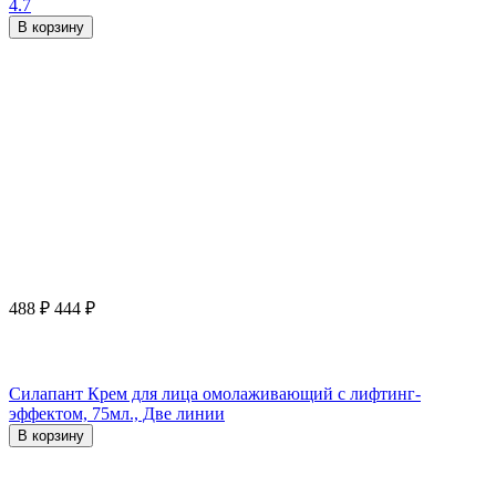
4.7
В корзину
488
₽
444
₽
Силапант Крем для лица омолаживающий с лифтинг-
эффектом, 75мл., Две линии
В корзину