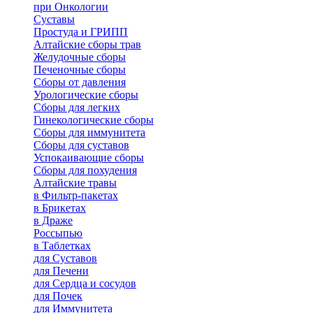
при Онкологии
Суставы
Простуда и ГРИПП
Алтайские сборы трав
Желудочные сборы
Печеночные сборы
Сборы от давления
Урологические сборы
Сборы для легких
Гинекологические сборы
Сборы для иммунитета
Сборы для суставов
Успокаивающие сборы
Сборы для похудения
Алтайские травы
в Фильтр-пакетах
в Брикетах
в Драже
Россыпью
в Таблетках
для Cуставов
для Печени
для Сердца и сосудов
для Почек
для Иммунитета