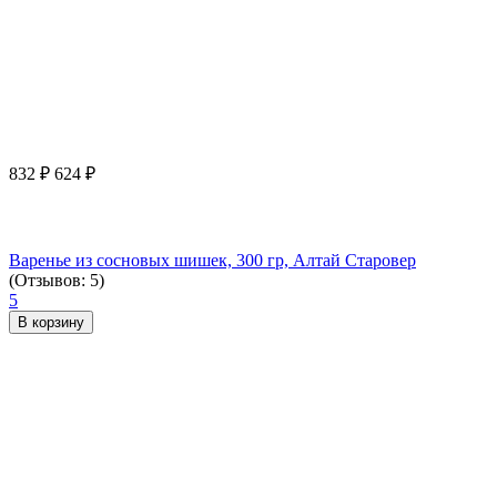
832
₽
624
₽
Варенье из сосновых шишек, 300 гр, Алтай Старовер
(Отзывов: 5)
5
В корзину