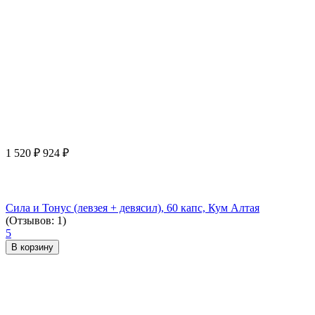
1 520
₽
924
₽
Сила и Тонус (левзея + девясил), 60 капс, Кум Алтая
(Отзывов: 1)
5
В корзину