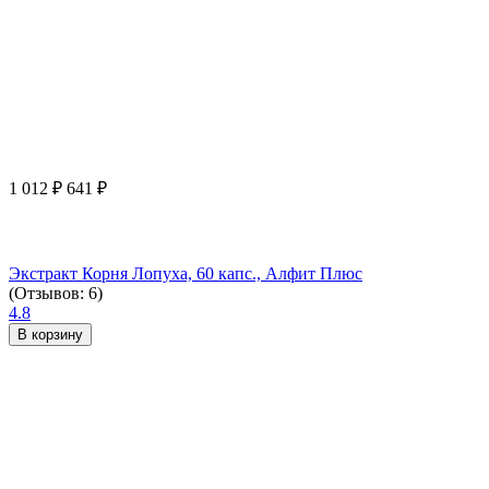
1 012
₽
641
₽
Экстракт Корня Лопуха, 60 капс., Алфит Плюс
(Отзывов: 6)
4.8
В корзину