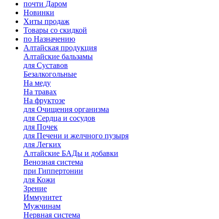
почти Даром
Новинки
Хиты продаж
Товары со скидкой
по Назначению
Алтайская продукция
Алтайские бальзамы
для Суставов
Безалкогольные
На меду
На травах
На фруктозе
для Очищения организма
для Сердца и сосудов
для Почек
для Печени и желчного пузыря
для Легких
Алтайские БАДы и добавки
Венозная система
при Гиппертонии
для Кожи
Зрение
Иммунитет
Мужчинам
Нервная система