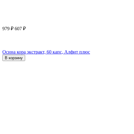
979
₽
607
₽
Осина кора экстракт, 60 капс, Алфит плюс
В корзину