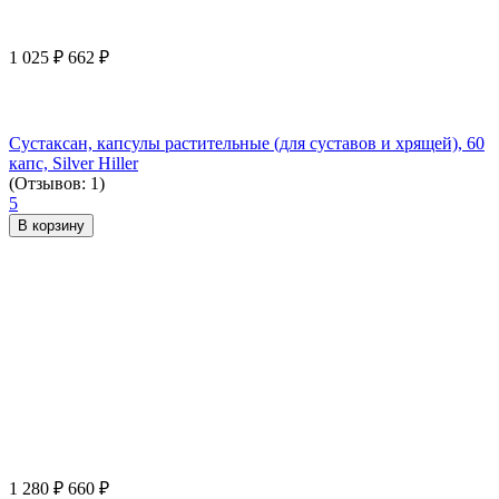
1 025
₽
662
₽
Сустаксан, капсулы растительные (для суставов и хрящей), 60
капс, Silver Hiller
(Отзывов: 1)
5
В корзину
1 280
₽
660
₽