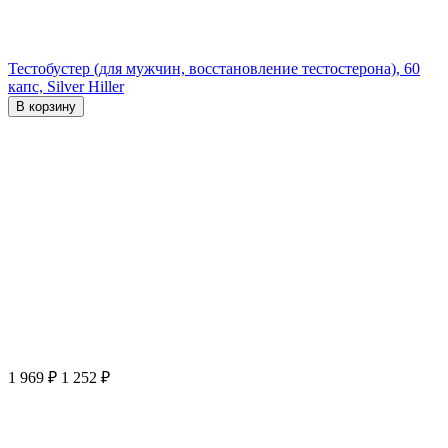
Тестобустер (для мужчин, восстановление тестостерона), 60
капс, Silver Hiller
В корзину
1 969
₽
1 252
₽