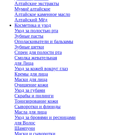
Алтайские экстракты
Мумиё алтайское
Алтайское каменное масло
Алтайский Мёд
Косметика и уход
Уход за полостью рта
Зубные пасты
Ополаскиватели и бальзамы
Зубные щетки
Спреи для полости рта
Смолка жевательная
для Лица
Уход за кожей вокруг глаз
Кремы для лица
Маски для лица
Очищение кожи
Уход за губами
Скрабы и пилинги
Тонизирование кожи
Сыворотки и флюиды
Масла для лица
Уход за бровями и ресницами
для Волос
Шампуни
Маски и сыворотки