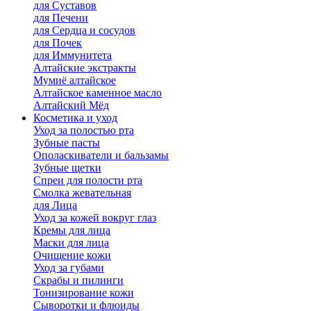
для Cуставов
для Печени
для Сердца и сосудов
для Почек
для Иммунитета
Алтайские экстракты
Мумиё алтайское
Алтайское каменное масло
Алтайский Мёд
Косметика и уход
Уход за полостью рта
Зубные пасты
Ополаскиватели и бальзамы
Зубные щетки
Спреи для полости рта
Смолка жевательная
для Лица
Уход за кожей вокруг глаз
Кремы для лица
Маски для лица
Очищение кожи
Уход за губами
Скрабы и пилинги
Тонизирование кожи
Сыворотки и флюиды