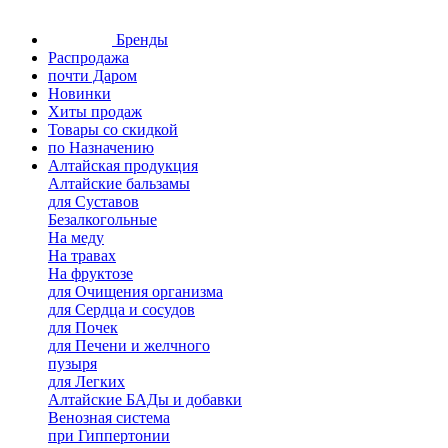
Бренды
Распродажа
почти Даром
Новинки
Хиты продаж
Товары со скидкой
по Назначению
Алтайская продукция
Алтайские бальзамы
для Суставов
Безалкогольные
На меду
На травах
На фруктозе
для Очищения организма
для Сердца и сосудов
для Почек
для Печени и желчного
пузыря
для Легких
Алтайские БАДы и добавки
Венозная система
при Гиппертонии