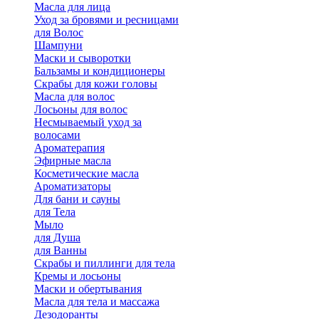
Масла для лица
Уход за бровями и ресницами
для Волос
Шампуни
Маски и сыворотки
Бальзамы и кондиционеры
Скрабы для кожи головы
Масла для волос
Лосьоны для волос
Несмываемый уход за
волосами
Ароматерапия
Эфирные масла
Косметические масла
Ароматизаторы
Для бани и сауны
для Тела
Мыло
для Душа
для Ванны
Скрабы и пиллинги для тела
Кремы и лосьоны
Маски и обертывания
Масла для тела и массажа
Дезодоранты