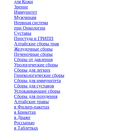
для Кожи
Зрение
Иммунитет
Мужчинам
Нервная система
при Онкологии
Суставы
Простуда и ГРИПП
Алтайские сборы трав
Желудочные сборы
Печеночные сборы
Сборы от давления
Урологические сборы
Сборы для легких
Гинекологические сборы
Сборы для иммунитета
Сборы для суставов
Успокаивающие сборы
Сборы для похудения
Алтайские травы
в Фильтр-пакетах
в Брикетах
в Драже
Россыпью
в Таблетках