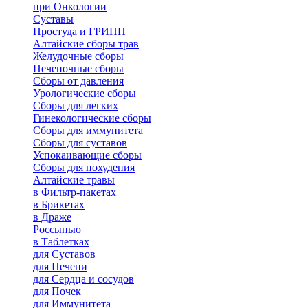
при Онкологии
Суставы
Простуда и ГРИПП
Алтайские сборы трав
Желудочные сборы
Печеночные сборы
Сборы от давления
Урологические сборы
Сборы для легких
Гинекологические сборы
Сборы для иммунитета
Сборы для суставов
Успокаивающие сборы
Сборы для похудения
Алтайские травы
в Фильтр-пакетах
в Брикетах
в Драже
Россыпью
в Таблетках
для Cуставов
для Печени
для Сердца и сосудов
для Почек
для Иммунитета