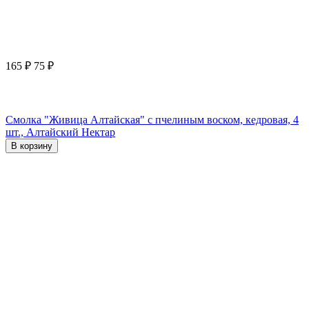
165
₽
75
₽
Смолка "Живица Алтайская" с пчелиным воском, кедровая, 4
шт., Алтайский Нектар
В корзину