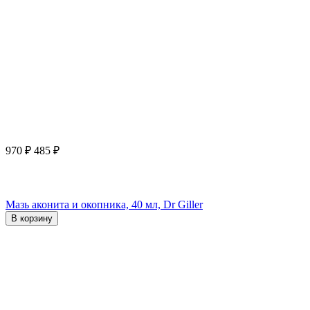
970
₽
485
₽
Мазь аконита и окопника, 40 мл, Dr Giller
В корзину