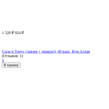
1 520
₽
924
₽
Сила и Тонус (левзея + девясил), 60 капс, Кум Алтая
(Отзывов: 1)
5
В корзину