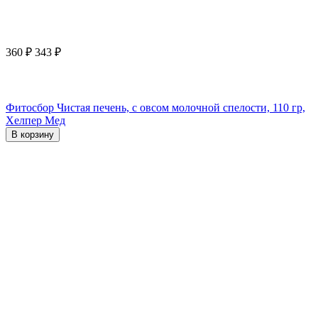
360
₽
343
₽
Фитосбор Чистая печень, с овсом молочной спелости, 110 гр,
Хелпер Мед
В корзину