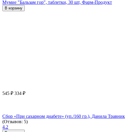
Мумие "Бальзам гор", таблетки, 30 шт, Фарм-Продукт
В корзину
545
₽
334
₽
Сбор «При сахарном диабете» (уп./160 гр.), Данила Травник
(Отзывов: 5)
4.2