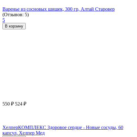
Варенье из сосновых шишек, 300 гр, Алтай Старовер
(Отзывов: 5)
5
В корзину
550
₽
524
₽
ХелперКОМПЛЕКС Здоровое сердце - Новые сосуды, 60
капсул, Хелпер Мед