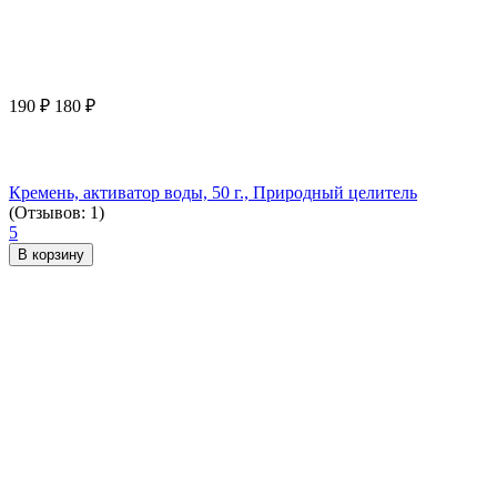
190
₽
180
₽
Кремень, активатор воды, 50 г., Природный целитель
(Отзывов: 1)
5
В корзину