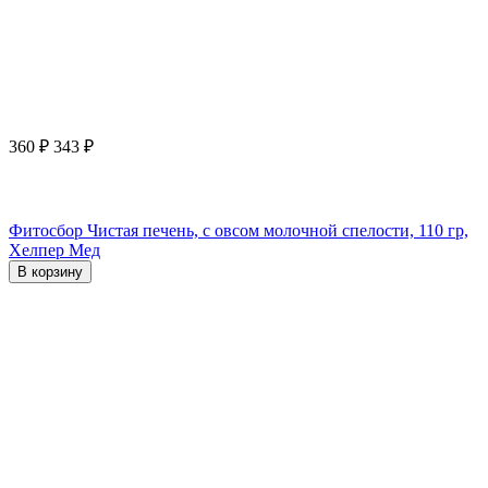
360
₽
343
₽
Фитосбор Чистая печень, с овсом молочной спелости, 110 гр,
Хелпер Мед
В корзину