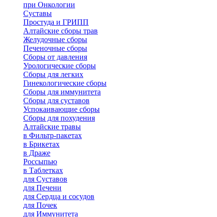
при Онкологии
Суставы
Простуда и ГРИПП
Алтайские сборы трав
Желудочные сборы
Печеночные сборы
Сборы от давления
Урологические сборы
Сборы для легких
Гинекологические сборы
Сборы для иммунитета
Сборы для суставов
Успокаивающие сборы
Сборы для похудения
Алтайские травы
в Фильтр-пакетах
в Брикетах
в Драже
Россыпью
в Таблетках
для Cуставов
для Печени
для Сердца и сосудов
для Почек
для Иммунитета