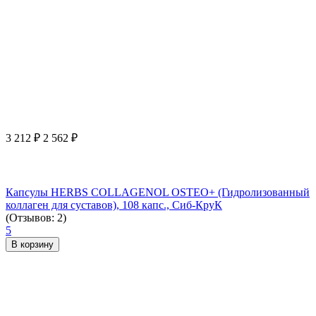
3 212
₽
2 562
₽
Капсулы HERBS COLLAGENOL OSTEO+ (Гидролизованный
коллаген для суставов), 108 капс., Сиб-КруК
(Отзывов: 2)
5
В корзину