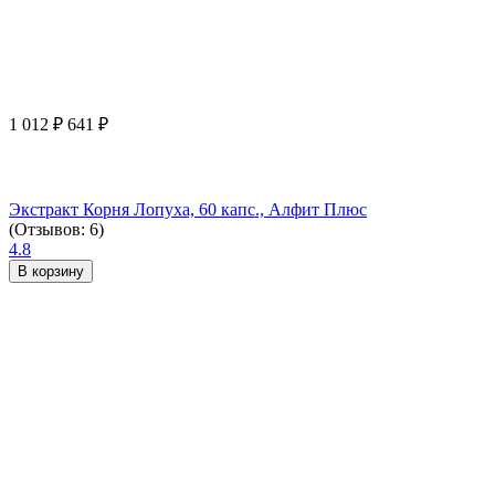
1 012
₽
641
₽
Экстракт Корня Лопуха, 60 капс., Алфит Плюс
(Отзывов: 6)
4.8
В корзину