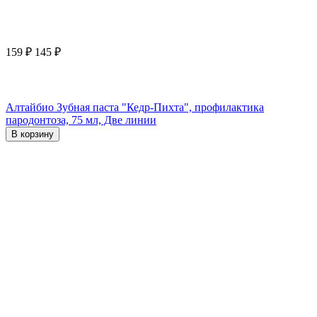
159
₽
145
₽
Алтайбио Зубная паста "Кедр-Пихта", профилактика
пародонтоза, 75 мл, Две линии
В корзину