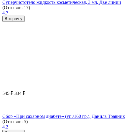
Суперчистотело жидкость косметическая, 3 мл, Две линии
(Отзывов: 17)
4.7
В корзину
545
₽
334
₽
Сбор «При сахарном диабете» (уп./160 гр.), Данила Травник
(Отзывов: 5)
4.2