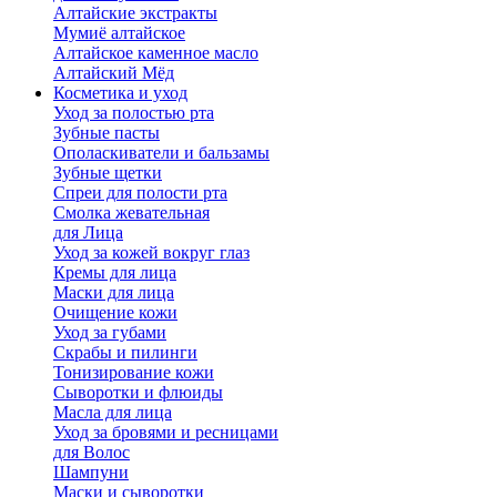
Алтайские экстракты
Мумиё алтайское
Алтайское каменное масло
Алтайский Мёд
Косметика и уход
Уход за полостью рта
Зубные пасты
Ополаскиватели и бальзамы
Зубные щетки
Спреи для полости рта
Смолка жевательная
для Лица
Уход за кожей вокруг глаз
Кремы для лица
Маски для лица
Очищение кожи
Уход за губами
Скрабы и пилинги
Тонизирование кожи
Сыворотки и флюиды
Масла для лица
Уход за бровями и ресницами
для Волос
Шампуни
Маски и сыворотки