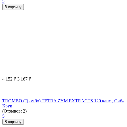
5
В корзину
4 152
₽
3 167
₽
TROMBO (Тромбо) TETRA ZYM EXTRACTS 120 капс., Сиб-
Крук
(Отзывов: 2)
5
В корзину