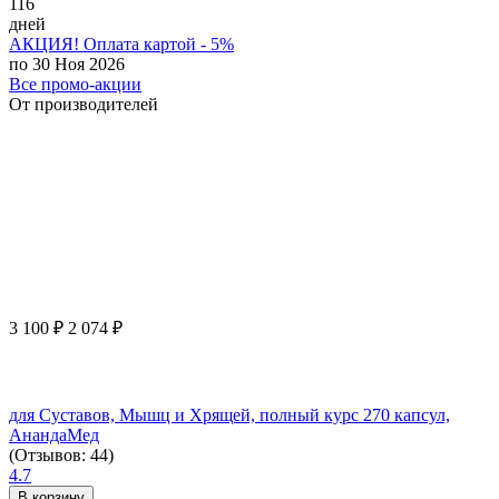
116
дней
АКЦИЯ! Оплата картой - 5%
по 30 Ноя 2026
Все промо-акции
От производителей
3 100
₽
2 074
₽
для Суставов, Мышц и Хрящей, полный курс 270 капсул,
АнандаМед
(Отзывов: 44)
4.7
В корзину