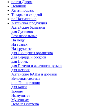
почти Даром
Новинки
Хиты продаж
Товары со скидкой
по Назначению
Алтайская продукция
Алтайские бальзамы
для Суставов
Безалкогольные
На меду
На травах
На фруктозе
для Очищения организма
для Сердца и сосудов
для Почек
для Печени и желчного пузыря
для Легких
Алтайские БАДы и добавки
Венозная система
при Гиппертонии
для Кожи
Зрение
Иммунитет
Мужчинам
Нервная система