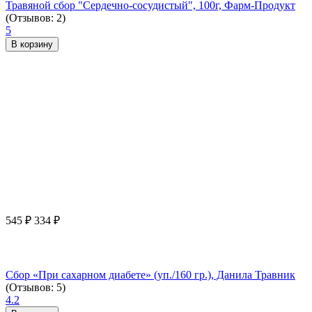
Травяной сбор "Сердечно-сосудистый", 100г, Фарм-Продукт
(Отзывов: 2)
5
В корзину
545
₽
334
₽
Сбор «При сахарном диабете» (уп./160 гр.), Данила Травник
(Отзывов: 5)
4.2