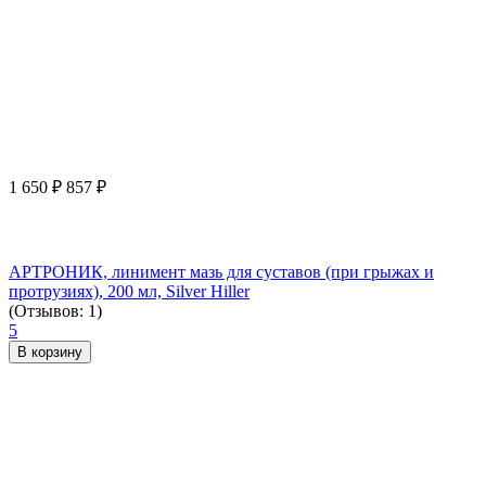
1 650
₽
857
₽
АРТРОНИК, линимент мазь для суставов (при грыжах и
протрузиях), 200 мл, Silver Hiller
(Отзывов: 1)
5
В корзину