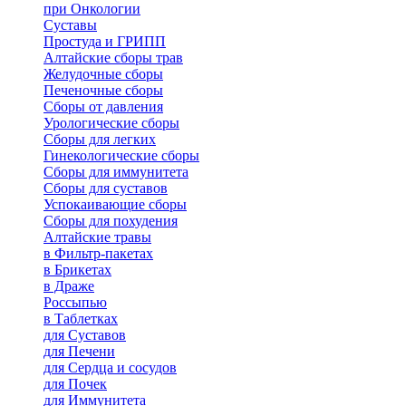
при Онкологии
Суставы
Простуда и ГРИПП
Алтайские сборы трав
Желудочные сборы
Печеночные сборы
Сборы от давления
Урологические сборы
Сборы для легких
Гинекологические сборы
Сборы для иммунитета
Сборы для суставов
Успокаивающие сборы
Сборы для похудения
Алтайские травы
в Фильтр-пакетах
в Брикетах
в Драже
Россыпью
в Таблетках
для Cуставов
для Печени
для Сердца и сосудов
для Почек
для Иммунитета