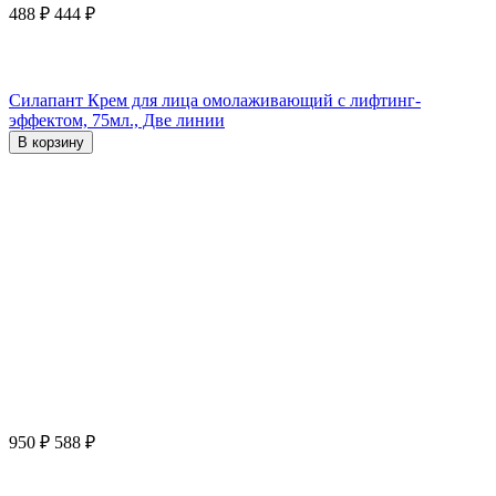
488
₽
444
₽
Силапант Крем для лица омолаживающий с лифтинг-
эффектом, 75мл., Две линии
В корзину
950
₽
588
₽