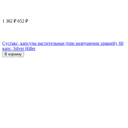
1 382
₽
652
₽
Сустакс, капсулы растительные (при разрушении хрящей), 60
капс, Silver Hiller
В корзину