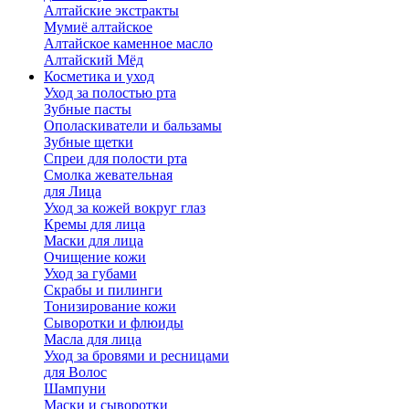
Алтайские экстракты
Мумиё алтайское
Алтайское каменное масло
Алтайский Мёд
Косметика и уход
Уход за полостью рта
Зубные пасты
Ополаскиватели и бальзамы
Зубные щетки
Спреи для полости рта
Смолка жевательная
для Лица
Уход за кожей вокруг глаз
Кремы для лица
Маски для лица
Очищение кожи
Уход за губами
Скрабы и пилинги
Тонизирование кожи
Сыворотки и флюиды
Масла для лица
Уход за бровями и ресницами
для Волос
Шампуни
Маски и сыворотки