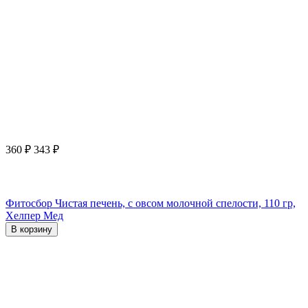
360
₽
343
₽
Фитосбор Чистая печень, с овсом молочной спелости, 110 гр,
Хелпер Мед
В корзину