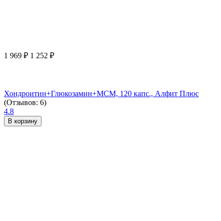
1 969
₽
1 252
₽
Хондроитин+Глюкозамин+МСМ, 120 капс., Алфит Плюс
(Отзывов: 6)
4.8
В корзину