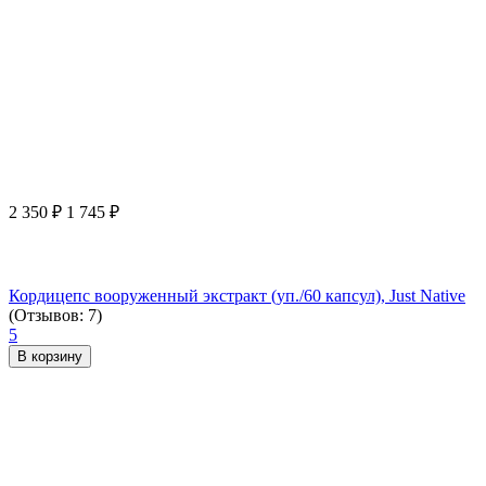
2 350
₽
1 745
₽
Кордицепс вооруженный экстракт (уп./60 капсул), Just Native
(Отзывов: 7)
5
В корзину