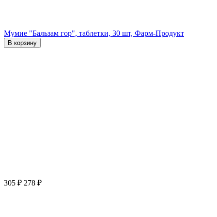
Мумие "Бальзам гор", таблетки, 30 шт, Фарм-Продукт
В корзину
305
₽
278
₽