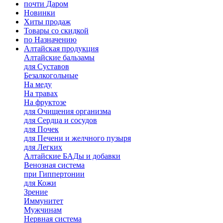
почти Даром
Новинки
Хиты продаж
Товары со скидкой
по Назначению
Алтайская продукция
Алтайские бальзамы
для Суставов
Безалкогольные
На меду
На травах
На фруктозе
для Очищения организма
для Сердца и сосудов
для Почек
для Печени и желчного пузыря
для Легких
Алтайские БАДы и добавки
Венозная система
при Гиппертонии
для Кожи
Зрение
Иммунитет
Мужчинам
Нервная система