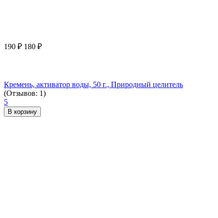
190
₽
180
₽
Кремень, активатор воды, 50 г., Природный целитель
(Отзывов: 1)
5
В корзину