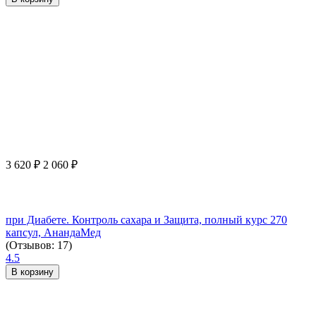
3 620
₽
2 060
₽
при Диабете. Контроль сахара и Защита, полный курс 270
капсул, АнандаМед
(Отзывов: 17)
4.5
В корзину