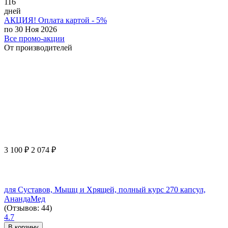
116
дней
АКЦИЯ! Оплата картой - 5%
по 30 Ноя 2026
Все промо-акции
От производителей
3 100
₽
2 074
₽
для Суставов, Мышц и Хрящей, полный курс 270 капсул,
АнандаМед
(Отзывов: 44)
4.7
В корзину