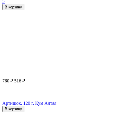
5
В корзину
760
₽
516
₽
Артишок, 120 г, Кум Алтая
В корзину