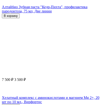
Алтайбио Зубная паста "Кедр-Пихта", профилактика
пародонтоза, 75 мл, Две линии
В корзину
7 500
₽
3 500
₽
Хелатный комплекс с аминокислотами и магнием Mg 2+, 20
шт по 10 мл., Вирфортис