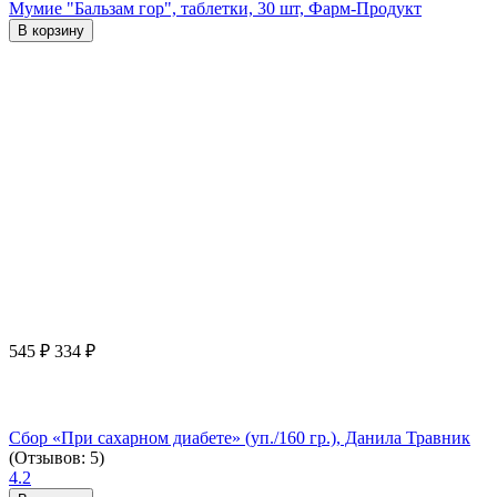
Мумие "Бальзам гор", таблетки, 30 шт, Фарм-Продукт
В корзину
545
₽
334
₽
Сбор «При сахарном диабете» (уп./160 гр.), Данила Травник
(Отзывов: 5)
4.2