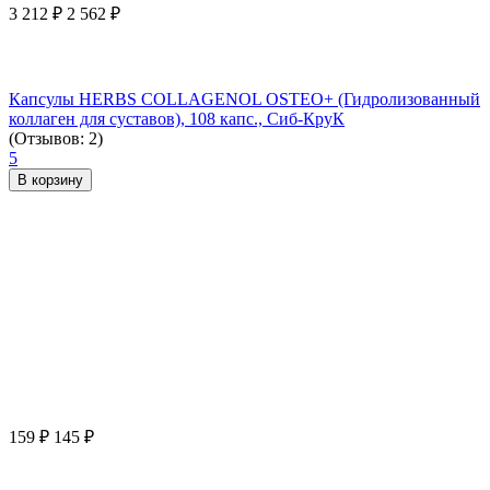
3 212
₽
2 562
₽
Капсулы HERBS COLLAGENOL OSTEO+ (Гидролизованный
коллаген для суставов), 108 капс., Сиб-КруК
(Отзывов: 2)
5
В корзину
159
₽
145
₽