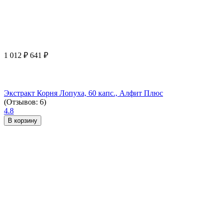
1 012
₽
641
₽
Экстракт Корня Лопуха, 60 капс., Алфит Плюс
(Отзывов: 6)
4.8
В корзину