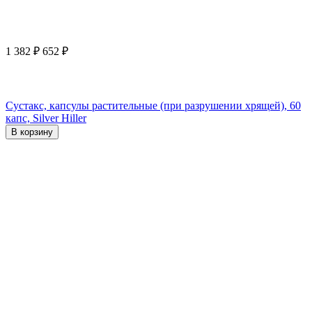
1 382
₽
652
₽
Сустакс, капсулы растительные (при разрушении хрящей), 60
капс, Silver Hiller
В корзину