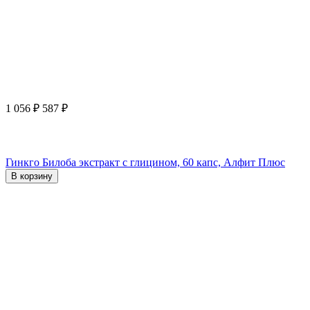
1 056
₽
587
₽
Гинкго Билоба экстракт с глицином, 60 капс, Алфит Плюс
В корзину