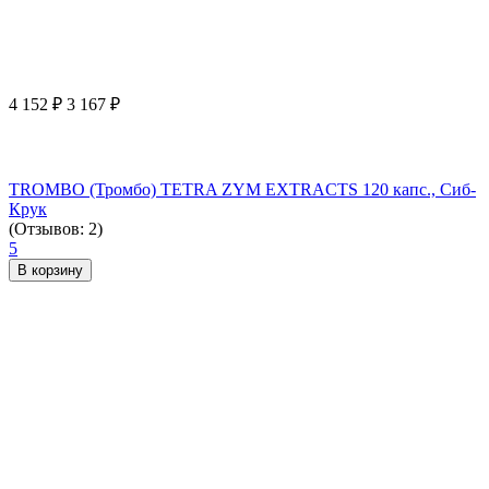
4 152
₽
3 167
₽
TROMBO (Тромбо) TETRA ZYM EXTRACTS 120 капс., Сиб-
Крук
(Отзывов: 2)
5
В корзину