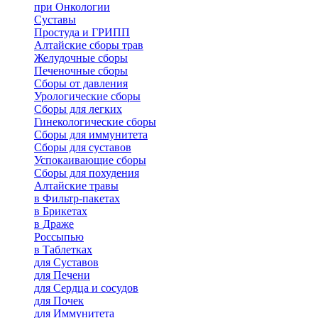
при Онкологии
Суставы
Простуда и ГРИПП
Алтайские сборы трав
Желудочные сборы
Печеночные сборы
Сборы от давления
Урологические сборы
Сборы для легких
Гинекологические сборы
Сборы для иммунитета
Сборы для суставов
Успокаивающие сборы
Сборы для похудения
Алтайские травы
в Фильтр-пакетах
в Брикетах
в Драже
Россыпью
в Таблетках
для Cуставов
для Печени
для Сердца и сосудов
для Почек
для Иммунитета