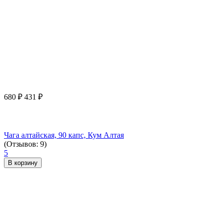
680
₽
431
₽
Чага алтайская, 90 капс, Кум Алтая
(Отзывов: 9)
5
В корзину