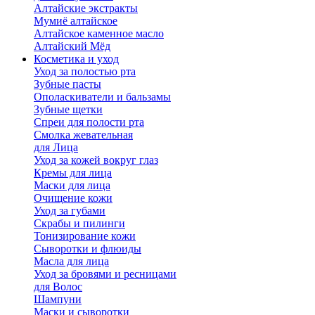
Алтайские экстракты
Мумиё алтайское
Алтайское каменное масло
Алтайский Мёд
Косметика и уход
Уход за полостью рта
Зубные пасты
Ополаскиватели и бальзамы
Зубные щетки
Спреи для полости рта
Смолка жевательная
для Лица
Уход за кожей вокруг глаз
Кремы для лица
Маски для лица
Очищение кожи
Уход за губами
Скрабы и пилинги
Тонизирование кожи
Сыворотки и флюиды
Масла для лица
Уход за бровями и ресницами
для Волос
Шампуни
Маски и сыворотки