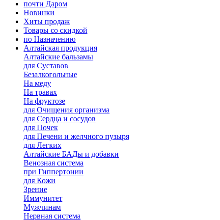
почти Даром
Новинки
Хиты продаж
Товары со скидкой
по Назначению
Алтайская продукция
Алтайские бальзамы
для Суставов
Безалкогольные
На меду
На травах
На фруктозе
для Очищения организма
для Сердца и сосудов
для Почек
для Печени и желчного пузыря
для Легких
Алтайские БАДы и добавки
Венозная система
при Гиппертонии
для Кожи
Зрение
Иммунитет
Мужчинам
Нервная система