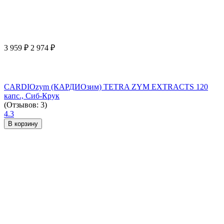
3 959
₽
2 974
₽
CARDIOzym (КАРДИОзим) TETRA ZYM EXTRACTS 120
капс., Сиб-Крук
(Отзывов: 3)
4.3
В корзину