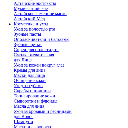
Алтайские экстракты
Мумиё алтайское
Алтайское каменное масло
Алтайский Мёд
Косметика и уход
Уход за полостью рта
Зубные пасты
Ополаскиватели и бальзамы
Зубные щетки
Спреи для полости рта
Смолка жевательная
для Лица
Уход за кожей вокруг глаз
Кремы для лица
Маски для лица
Очищение кожи
Уход за губами
Скрабы и пилинги
Тонизирование кожи
Сыворотки и флюиды
Масла для лица
Уход за бровями и ресницами
для Волос
Шампуни
Маски и сыворотки