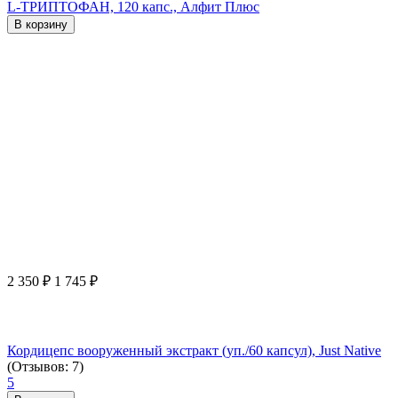
L-ТРИПТОФАН, 120 капс., Алфит Плюс
В корзину
2 350
₽
1 745
₽
Кордицепс вооруженный экстракт (уп./60 капсул), Just Native
(Отзывов: 7)
5