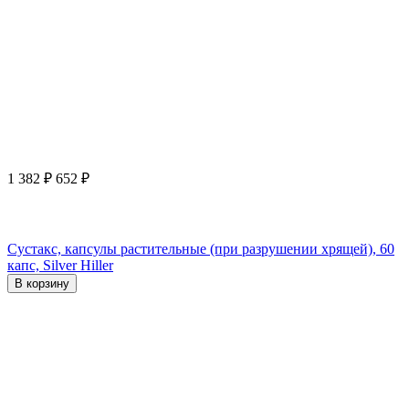
1 382
₽
652
₽
Сустакс, капсулы растительные (при разрушении хрящей), 60
капс, Silver Hiller
В корзину