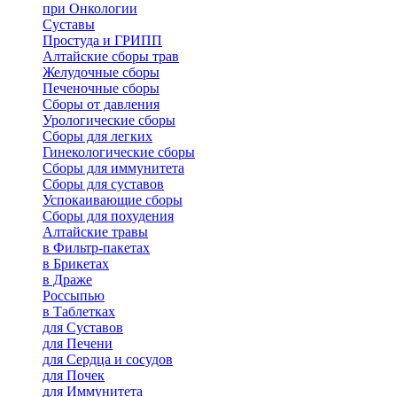
при Онкологии
Суставы
Простуда и ГРИПП
Алтайские сборы трав
Желудочные сборы
Печеночные сборы
Сборы от давления
Урологические сборы
Сборы для легких
Гинекологические сборы
Сборы для иммунитета
Сборы для суставов
Успокаивающие сборы
Сборы для похудения
Алтайские травы
в Фильтр-пакетах
в Брикетах
в Драже
Россыпью
в Таблетках
для Cуставов
для Печени
для Сердца и сосудов
для Почек
для Иммунитета