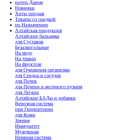
почти Даром
Новинки
Хиты продаж
Товары со скидкой
по Назначению
Алтайская продукция
Алтайские бальзамы
для Суставов
Безалкогольные
На меду
На травах
На фруктозе
для Очищения организма
для Сердца и сосудов
для Почек
для Печени и желчного пузыря
для Легких
Алтайские БАДы и добавки
Венозная система
при Гиппертонии
для Кожи
Зрение
Иммунитет
Мужчинам
Нервная система