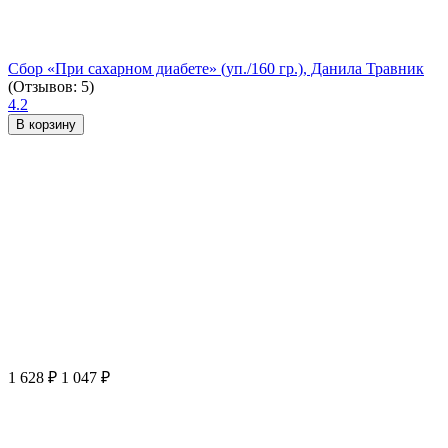
Сбор «При сахарном диабете» (уп./160 гр.), Данила Травник
(Отзывов: 5)
4.2
В корзину
1 628
₽
1 047
₽