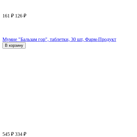
161
₽
126
₽
Мумие "Бальзам гор", таблетки, 30 шт, Фарм-Продукт
В корзину
545
₽
334
₽