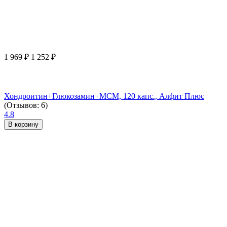
1 969
₽
1 252
₽
Хондроитин+Глюкозамин+МСМ, 120 капс., Алфит Плюс
(Отзывов: 6)
4.8
В корзину