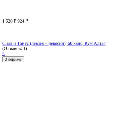
1 520
₽
924
₽
Сила и Тонус (левзея + девясил), 60 капс, Кум Алтая
(Отзывов: 1)
5
В корзину