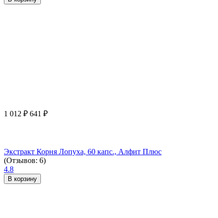
1 012
₽
641
₽
Экстракт Корня Лопуха, 60 капс., Алфит Плюс
(Отзывов: 6)
4.8
В корзину