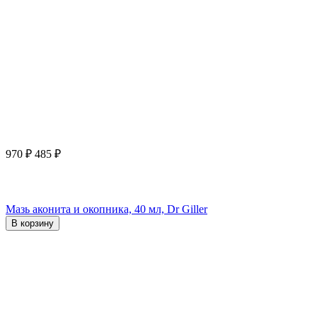
970
₽
485
₽
Мазь аконита и окопника, 40 мл, Dr Giller
В корзину