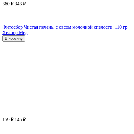
360
₽
343
₽
Фитосбор Чистая печень, с овсом молочной спелости, 110 гр,
Хелпер Мед
В корзину
159
₽
145
₽