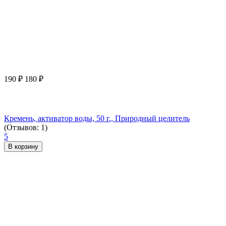
190
₽
180
₽
Кремень, активатор воды, 50 г., Природный целитель
(Отзывов: 1)
5
В корзину