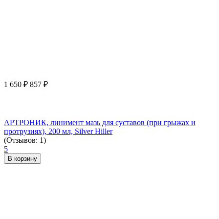
1 650
₽
857
₽
АРТРОНИК, линимент мазь для суставов (при грыжах и
протрузиях), 200 мл, Silver Hiller
(Отзывов: 1)
5
В корзину