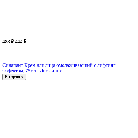
488
₽
444
₽
Силапант Крем для лица омолаживающий с лифтинг-
эффектом, 75мл., Две линии
В корзину